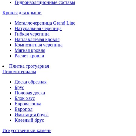
Гидроизоляционные составы
Кровля для крыши
Металлочерепица Grand Line
Натуральная черепица
Гибкая черепица
Наплавляемая кровля
Композитная черепица
Мягкая кровля
Расчет кровли
Плитка тротуарная
Пиломатериалы
Доска обрезная
Брус
Половая доска
Блок-хаус
Евровагонка
Европол
Имитация бруса
Клееный брус
Искусственный камень