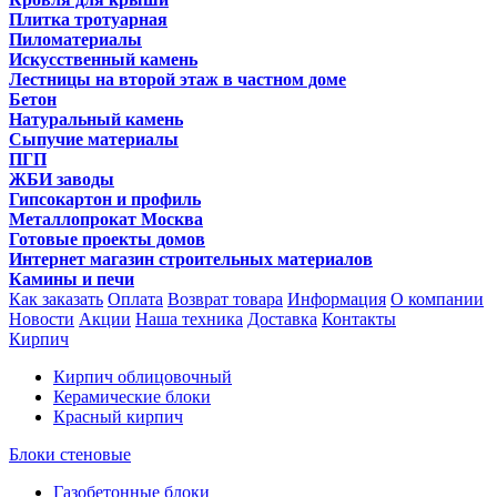
Плитка тротуарная
Пиломатериалы
Искусственный камень
Лестницы на второй этаж в частном доме
Бетон
Натуральный камень
Сыпучие материалы
ПГП
ЖБИ заводы
Гипсокартон и профиль
Металлопрокат Москва
Готовые проекты домов
Интернет магазин строительных материалов
Камины и печи
Как заказать
Оплата
Возврат товара
Информация
О компании
Новости
Акции
Наша техника
Доставка
Контакты
Кирпич
Кирпич облицовочный
Керамические блоки
Красный кирпич
Блоки стеновые
Газобетонные блоки