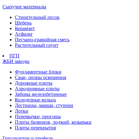
Сыпучие материалы
Строительный песок
Щебень
Керамзит
Асфальт
Песчано-гравийная смесь
Растительный грунт
ПГП
ЖБИ заводы
Фундаментные блоки
Сваи, опоры освещения
Дорожные плиты
Аэродромные плиты
Заборы железобетонные
Колодезные кольца
Лестницы, марши, ступени
Лотки
Перемычки, прогоны
Плиты балконов, лоджий, козырьки
Плиты перекрытия
Гипсокартон и профиль