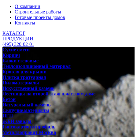
О компании
Строительные работы
Готовые проекты домов
Контакты
КАТАЛОГ
ПРОДУКЦИИ
(495) 320-02-01
Сухие смеси
Кирпич
Блоки стеновые
Теплоизоляционный материал
Кровля для крыши
Плитка тротуарная
Пиломатериалы
Искусственный камень
Лестницы на второй этаж в частном доме
Бетон
Натуральный камень
Сыпучие материалы
ПГП
ЖБИ заводы
Гипсокартон и профиль
Металлопрокат Москва