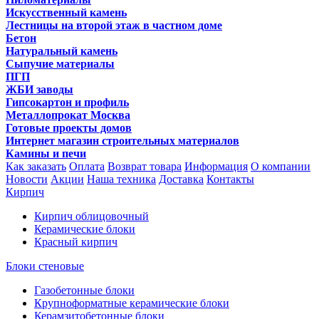
Искусственный камень
Лестницы на второй этаж в частном доме
Бетон
Натуральный камень
Сыпучие материалы
ПГП
ЖБИ заводы
Гипсокартон и профиль
Металлопрокат Москва
Готовые проекты домов
Интернет магазин строительных материалов
Камины и печи
Как заказать
Оплата
Возврат товара
Информация
О компании
Новости
Акции
Наша техника
Доставка
Контакты
Кирпич
Кирпич облицовочный
Керамические блоки
Красный кирпич
Блоки стеновые
Газобетонные блоки
Крупноформатные керамические блоки
Керамзитобетонные блоки