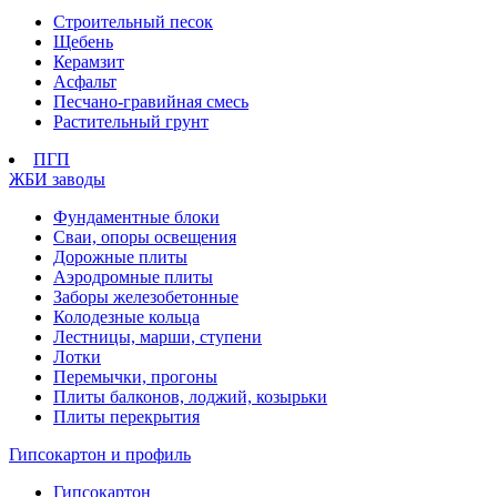
Строительный песок
Щебень
Керамзит
Асфальт
Песчано-гравийная смесь
Растительный грунт
ПГП
ЖБИ заводы
Фундаментные блоки
Сваи, опоры освещения
Дорожные плиты
Аэродромные плиты
Заборы железобетонные
Колодезные кольца
Лестницы, марши, ступени
Лотки
Перемычки, прогоны
Плиты балконов, лоджий, козырьки
Плиты перекрытия
Гипсокартон и профиль
Гипсокартон