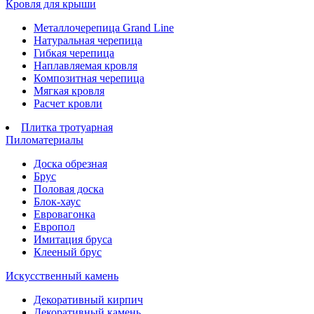
Кровля для крыши
Металлочерепица Grand Line
Натуральная черепица
Гибкая черепица
Наплавляемая кровля
Композитная черепица
Мягкая кровля
Расчет кровли
Плитка тротуарная
Пиломатериалы
Доска обрезная
Брус
Половая доска
Блок-хаус
Евровагонка
Европол
Имитация бруса
Клееный брус
Искусственный камень
Декоративный кирпич
Декоративный камень