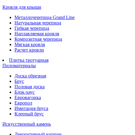
Кровля для крыши
Металлочерепица Grand Line
Натуральная черепица
Гибкая черепица
Наплавляемая кровля
Композитная черепица
Мягкая кровля
Расчет кровли
Плитка тротуарная
Пиломатериалы
Доска обрезная
Брус
Половая доска
Блок-хаус
Евровагонка
Европол
Имитация бруса
Клееный брус
Искусственный камень
Декоративный кирпич