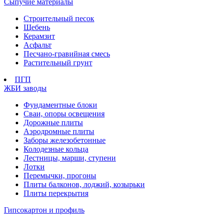
Сыпучие материалы
Строительный песок
Щебень
Керамзит
Асфальт
Песчано-гравийная смесь
Растительный грунт
ПГП
ЖБИ заводы
Фундаментные блоки
Сваи, опоры освещения
Дорожные плиты
Аэродромные плиты
Заборы железобетонные
Колодезные кольца
Лестницы, марши, ступени
Лотки
Перемычки, прогоны
Плиты балконов, лоджий, козырьки
Плиты перекрытия
Гипсокартон и профиль