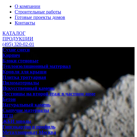
О компании
Строительные работы
Готовые проекты домов
Контакты
КАТАЛОГ
ПРОДУКЦИИ
(495) 320-02-01
Сухие смеси
Кирпич
Блоки стеновые
Теплоизоляционный материал
Кровля для крыши
Плитка тротуарная
Пиломатериалы
Искусственный камень
Лестницы на второй этаж в частном доме
Бетон
Натуральный камень
Сыпучие материалы
ПГП
ЖБИ заводы
Гипсокартон и профиль
Металлопрокат Москва