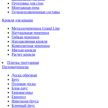
Грунтовка для стен
Монтажная пена
Гидроизоляционные составы
Кровля для крыши
Металлочерепица Grand Line
Натуральная черепица
Гибкая черепица
Наплавляемая кровля
Композитная черепица
Мягкая кровля
Расчет кровли
Плитка тротуарная
Пиломатериалы
Доска обрезная
Брус
Половая доска
Блок-хаус
Евровагонка
Европол
Имитация бруса
Клееный брус