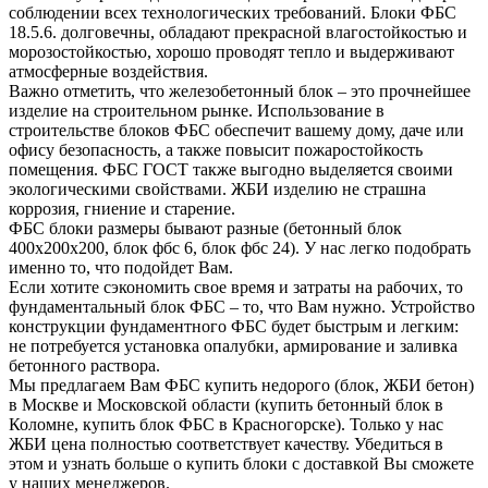
соблюдении всех технологических требований. Блоки ФБС
18.5.6. долговечны, обладают прекрасной влагостойкостью и
морозостойкостью, хорошо проводят тепло и выдерживают
атмосферные воздействия.
Важно отметить, что железобетонный блок – это прочнейшее
изделие на строительном рынке. Использование в
строительстве блоков ФБС обеспечит вашему дому, даче или
офису безопасность, а также повысит пожаростойкость
помещения. ФБС ГОСТ также выгодно выделяется своими
экологическими свойствами. ЖБИ изделию не страшна
коррозия, гниение и старение.
ФБС блоки размеры бывают разные (бетонный блок
400х200х200, блок фбс 6, блок фбс 24). У нас легко подобрать
именно то, что подойдет Вам.
Если хотите сэкономить свое время и затраты на рабочих, то
фундаментальный блок ФБС – то, что Вам нужно. Устройство
конструкции фундаментного ФБС будет быстрым и легким:
не потребуется установка опалубки, армирование и заливка
бетонного раствора.
Мы предлагаем Вам ФБС купить недорого (блок, ЖБИ бетон)
в Москве и Московской области (купить бетонный блок в
Коломне, купить блок ФБС в Красногорске). Только у нас
ЖБИ цена полностью соответствует качеству. Убедиться в
этом и узнать больше о купить блоки с доставкой Вы сможете
у наших менеджеров.