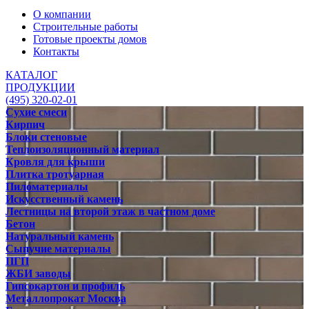
О компании
Строительные работы
Готовые проекты домов
Контакты
КАТАЛОГ
ПРОДУКЦИИ
(495) 320-02-01
Сухие смеси
Кирпич
Блоки стеновые
Теплоизоляционный материал
Кровля для крыши
Плитка тротуарная
Пиломатериалы
Искусственный камень
Лестницы на второй этаж в частном доме
Бетон
Натуральный камень
Сыпучие материалы
ПГП
ЖБИ заводы
Гипсокартон и профиль
Металлопрокат Москва