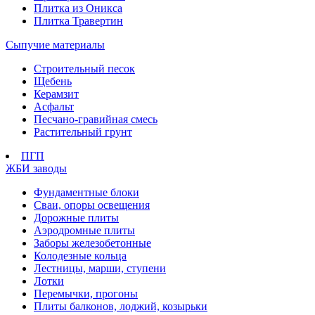
Плитка из Оникса
Плитка Травертин
Сыпучие материалы
Строительный песок
Щебень
Керамзит
Асфальт
Песчано-гравийная смесь
Растительный грунт
ПГП
ЖБИ заводы
Фундаментные блоки
Сваи, опоры освещения
Дорожные плиты
Аэродромные плиты
Заборы железобетонные
Колодезные кольца
Лестницы, марши, ступени
Лотки
Перемычки, прогоны
Плиты балконов, лоджий, козырьки