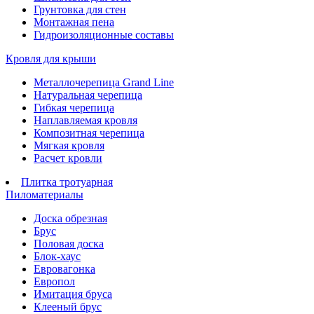
Грунтовка для стен
Монтажная пена
Гидроизоляционные составы
Кровля для крыши
Металлочерепица Grand Line
Натуральная черепица
Гибкая черепица
Наплавляемая кровля
Композитная черепица
Мягкая кровля
Расчет кровли
Плитка тротуарная
Пиломатериалы
Доска обрезная
Брус
Половая доска
Блок-хаус
Евровагонка
Европол
Имитация бруса
Клееный брус