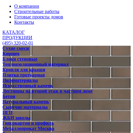
О компании
Строительные работы
Готовые проекты домов
Контакты
КАТАЛОГ
ПРОДУКЦИИ
(495) 320-02-01
Сухие смеси
Кирпич
Блоки стеновые
Теплоизоляционный материал
Кровля для крыши
Плитка тротуарная
Пиломатериалы
Искусственный камень
Лестницы на второй этаж в частном доме
Бетон
Натуральный камень
Сыпучие материалы
ПГП
ЖБИ заводы
Гипсокартон и профиль
Металлопрокат Москва