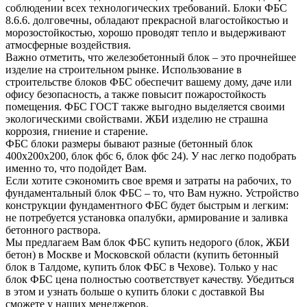
соблюдении всех технологических требований. Блоки ФБС
8.6.6. долговечны, обладают прекрасной влагостойкостью и
морозостойкостью, хорошо проводят тепло и выдерживают
атмосферные воздействия.
Важно отметить, что железобетонный блок – это прочнейшее
изделие на строительном рынке. Использование в
строительстве блоков ФБС обеспечит вашему дому, даче или
офису безопасность, а также повысит пожаростойкость
помещения. ФБС ГОСТ также выгодно выделяется своими
экологическими свойствами. ЖБИ изделию не страшна
коррозия, гниение и старение.
ФБС блоки размеры бывают разные (бетонный блок
400х200х200, блок фбс 6, блок фбс 24). У нас легко подобрать
именно то, что подойдет Вам.
Если хотите сэкономить свое время и затраты на рабочих, то
фундаментальный блок ФБС – то, что Вам нужно. Устройство
конструкции фундаментного ФБС будет быстрым и легким:
не потребуется установка опалубки, армирование и заливка
бетонного раствора.
Мы предлагаем Вам блок ФБС купить недорого (блок, ЖБИ
бетон) в Москве и Московской области (купить бетонный
блок в Талдоме, купить блок ФБС в Чехове). Только у нас
блок ФБС цена полностью соответствует качеству. Убедиться
в этом и узнать больше о купить блоки с доставкой Вы
сможете у наших менеджеров.