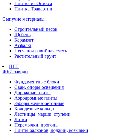
Плитка из Оникса
Плитка Травертин
Сыпучие материалы
Строительный песок
Щебень
Керамзит
Асфальт
Песчано-гравийная смесь
Растительный грунт
ПГП
ЖБИ заводы
Фундаментные блоки
Сваи, опоры освещения
Дорожные плиты
Аэродромные плиты
Заборы железобетонные
Колодезные кольца
Лестницы, марши, ступени
Лотки
Перемычки, прогоны
Плиты балконов, лоджий, козырьки