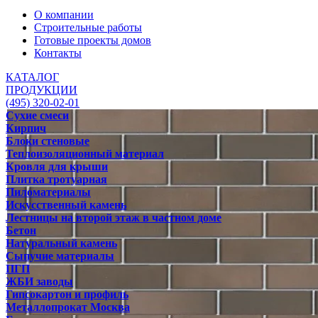
О компании
Строительные работы
Готовые проекты домов
Контакты
КАТАЛОГ
ПРОДУКЦИИ
(495) 320-02-01
Сухие смеси
Кирпич
Блоки стеновые
Теплоизоляционный материал
Кровля для крыши
Плитка тротуарная
Пиломатериалы
Искусственный камень
Лестницы на второй этаж в частном доме
Бетон
Натуральный камень
Сыпучие материалы
ПГП
ЖБИ заводы
Гипсокартон и профиль
Металлопрокат Москва