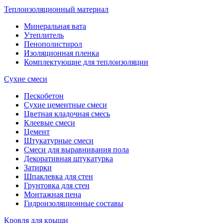
Теплоизоляционный материал
Минеральная вата
Утеплитель
Пенополистирол
Изоляционная пленка
Комплектующие для теплоизоляции
Сухие смеси
Пескобетон
Сухие цементные смеси
Цветная кладочная смесь
Клеевые смеси
Цемент
Штукатурные смеси
Смеси для выравнивания пола
Декоративная штукатурка
Затирки
Шпаклевка для стен
Грунтовка для стен
Монтажная пена
Гидроизоляционные составы
Кровля для крыши