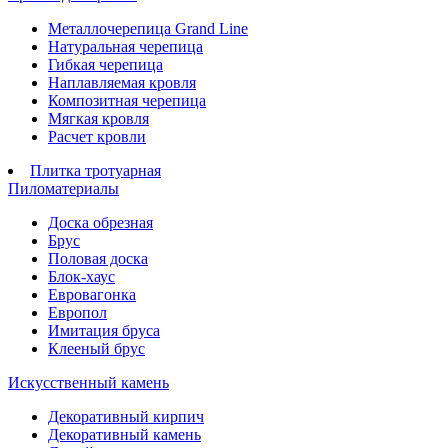
Металлочерепица Grand Line
Натуральная черепица
Гибкая черепица
Наплавляемая кровля
Композитная черепица
Мягкая кровля
Расчет кровли
Плитка тротуарная
Пиломатериалы
Доска обрезная
Брус
Половая доска
Блок-хаус
Евровагонка
Европол
Имитация бруса
Клееный брус
Искусственный камень
Декоративный кирпич
Декоративный камень