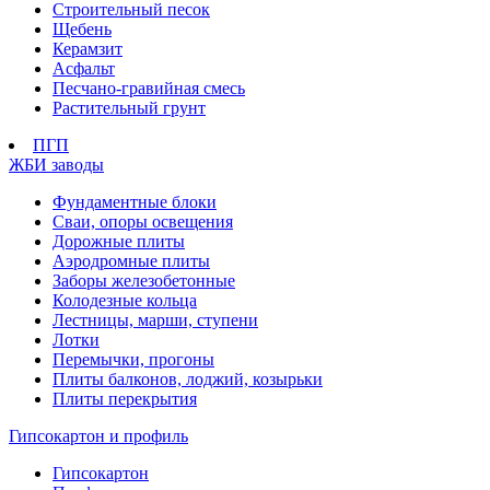
Строительный песок
Щебень
Керамзит
Асфальт
Песчано-гравийная смесь
Растительный грунт
ПГП
ЖБИ заводы
Фундаментные блоки
Сваи, опоры освещения
Дорожные плиты
Аэродромные плиты
Заборы железобетонные
Колодезные кольца
Лестницы, марши, ступени
Лотки
Перемычки, прогоны
Плиты балконов, лоджий, козырьки
Плиты перекрытия
Гипсокартон и профиль
Гипсокартон