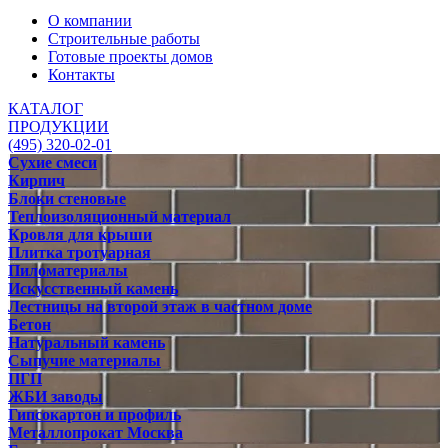
О компании
Строительные работы
Готовые проекты домов
Контакты
КАТАЛОГ
ПРОДУКЦИИ
(495) 320-02-01
Сухие смеси
Кирпич
Блоки стеновые
Теплоизоляционный материал
Кровля для крыши
Плитка тротуарная
Пиломатериалы
Искусственный камень
Лестницы на второй этаж в частном доме
Бетон
Натуральный камень
Сыпучие материалы
ПГП
ЖБИ заводы
Гипсокартон и профиль
Металлопрокат Москва