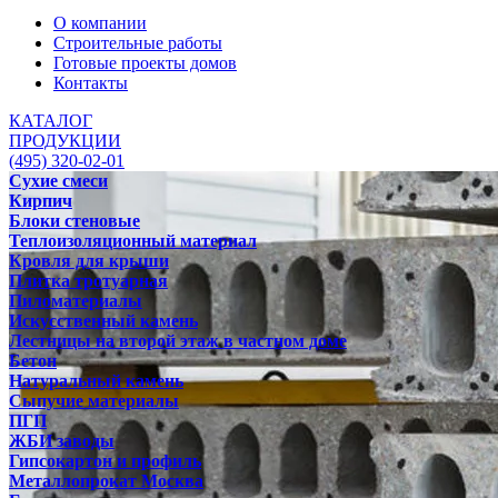
О компании
Строительные работы
Готовые проекты домов
Контакты
КАТАЛОГ
ПРОДУКЦИИ
(495) 320-02-01
Сухие смеси
Кирпич
Блоки стеновые
Теплоизоляционный материал
Кровля для крыши
Плитка тротуарная
Пиломатериалы
Искусственный камень
Лестницы на второй этаж в частном доме
Бетон
Натуральный камень
Сыпучие материалы
ПГП
ЖБИ заводы
Гипсокартон и профиль
Металлопрокат Москва