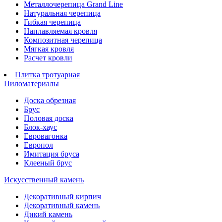
Металлочерепица Grand Line
Натуральная черепица
Гибкая черепица
Наплавляемая кровля
Композитная черепица
Мягкая кровля
Расчет кровли
Плитка тротуарная
Пиломатериалы
Доска обрезная
Брус
Половая доска
Блок-хаус
Евровагонка
Европол
Имитация бруса
Клееный брус
Искусственный камень
Декоративный кирпич
Декоративный камень
Дикий камень