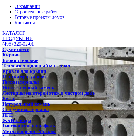
О компании
Строительные работы
Готовые проекты домов
Контакты
КАТАЛОГ
ПРОДУКЦИИ
(495) 320-02-01
Сухие смеси
Кирпич
Блоки стеновые
Теплоизоляционный материал
Кровля для крыши
Плитка тротуарная
Пиломатериалы
Искусственный камень
Лестницы на второй этаж в частном доме
Бетон
Натуральный камень
Сыпучие материалы
ПГП
ЖБИ заводы
Гипсокартон и профиль
Металлопрокат Москва