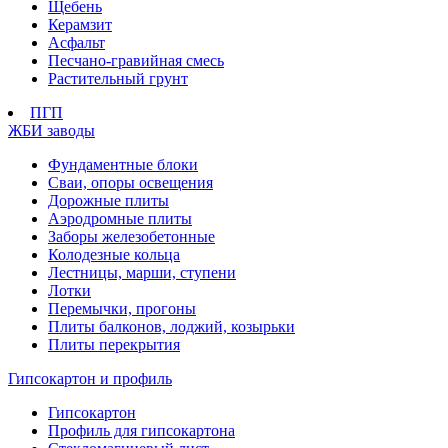
Щебень
Керамзит
Асфальт
Песчано-гравийная смесь
Растительный грунт
ПГП
ЖБИ заводы
Фундаментные блоки
Сваи, опоры освещения
Дорожные плиты
Аэродромные плиты
Заборы железобетонные
Колодезные кольца
Лестницы, марши, ступени
Лотки
Перемычки, прогоны
Плиты балконов, лоджий, козырьки
Плиты перекрытия
Гипсокартон и профиль
Гипсокартон
Профиль для гипсокартона