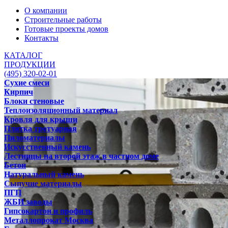
О компании
Строительные работы
Готовые проекты домов
Контакты
КАТАЛОГ
ПРОДУКЦИИ
(495) 320-02-01
Сухие смеси
Кирпич
Блоки стеновые
Теплоизоляционный материал
Кровля для крыши
Плитка тротуарная
Пиломатериалы
Искусственный камень
Лестницы на второй этаж в частном доме
Бетон
Натуральный камень
Сыпучие материалы
ПГП
ЖБИ заводы
Гипсокартон и профиль
Металлопрокат Москва