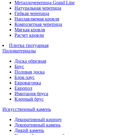
Металлочерепица Grand Line
Натуральная черепица
Гибкая черепица
Наплавляемая кровля
Композитная черепица
Мягкая кровля
Расчет кровли
Плитка тротуарная
Пиломатериалы
Доска обрезная
Брус
Половая доска
Блок-хаус
Евровагонка
Европол
Имитация бруса
Клееный брус
Искусственный камень
Декоративный кирпич
Декоративный камень
Дикий камень