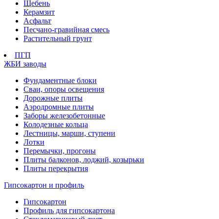
Щебень
Керамзит
Асфальт
Песчано-гравийная смесь
Растительный грунт
ПГП
ЖБИ заводы
Фундаментные блоки
Сваи, опоры освещения
Дорожные плиты
Аэродромные плиты
Заборы железобетонные
Колодезные кольца
Лестницы, марши, ступени
Лотки
Перемычки, прогоны
Плиты балконов, лоджий, козырьки
Плиты перекрытия
Гипсокартон и профиль
Гипсокартон
Профиль для гипсокартона