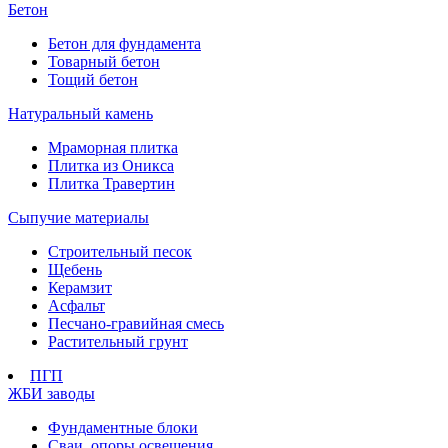
Бетон
Бетон для фундамента
Товарный бетон
Тощий бетон
Натуральный камень
Мраморная плитка
Плитка из Оникса
Плитка Травертин
Сыпучие материалы
Строительный песок
Щебень
Керамзит
Асфальт
Песчано-гравийная смесь
Растительный грунт
ПГП
ЖБИ заводы
Фундаментные блоки
Сваи, опоры освещения