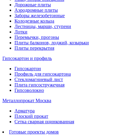
Дорожные плиты
Аэродромные плиты
Заборы железобетонные
Колодезные кольца
Лестницы, марши, ступени
Лотки
Перемычки, прогоны
Плиты балконов, лоджий, козырьки
Плиты перекрытия
Гипсокартон и профиль
Гипсокартон
Профиль для гипсокартона
Стекломагниевый лист
Плита гипсостружечная
Гипсоволокно
Металлопрокат Москва
Арматура
Плоский прокат
Сетка сварная оцинкованная
Готовые проекты домов