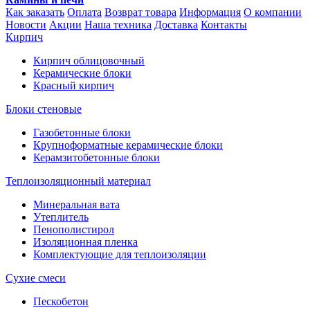
Как заказать
Оплата
Возврат товара
Информация
О компании
Новости
Акции
Наша техника
Доставка
Контакты
Кирпич
Кирпич облицовочный
Керамические блоки
Красный кирпич
Блоки стеновые
Газобетонные блоки
Крупноформатные керамические блоки
Керамзитобетонные блоки
Теплоизоляционный материал
Минеральная вата
Утеплитель
Пенополистирол
Изоляционная пленка
Комплектующие для теплоизоляции
Сухие смеси
Пескобетон