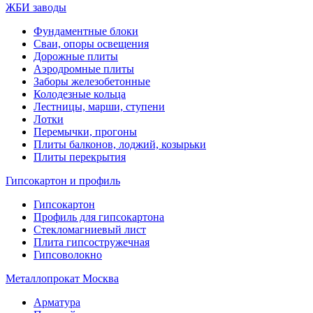
ЖБИ заводы
Фундаментные блоки
Сваи, опоры освещения
Дорожные плиты
Аэродромные плиты
Заборы железобетонные
Колодезные кольца
Лестницы, марши, ступени
Лотки
Перемычки, прогоны
Плиты балконов, лоджий, козырьки
Плиты перекрытия
Гипсокартон и профиль
Гипсокартон
Профиль для гипсокартона
Стекломагниевый лист
Плита гипсостружечная
Гипсоволокно
Металлопрокат Москва
Арматура