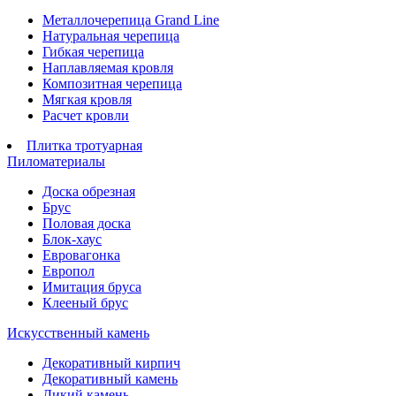
Металлочерепица Grand Line
Натуральная черепица
Гибкая черепица
Наплавляемая кровля
Композитная черепица
Мягкая кровля
Расчет кровли
Плитка тротуарная
Пиломатериалы
Доска обрезная
Брус
Половая доска
Блок-хаус
Евровагонка
Европол
Имитация бруса
Клееный брус
Искусственный камень
Декоративный кирпич
Декоративный камень
Дикий камень