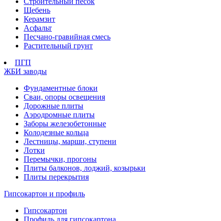
Строительный песок
Щебень
Керамзит
Асфальт
Песчано-гравийная смесь
Растительный грунт
ПГП
ЖБИ заводы
Фундаментные блоки
Сваи, опоры освещения
Дорожные плиты
Аэродромные плиты
Заборы железобетонные
Колодезные кольца
Лестницы, марши, ступени
Лотки
Перемычки, прогоны
Плиты балконов, лоджий, козырьки
Плиты перекрытия
Гипсокартон и профиль
Гипсокартон
Профиль для гипсокартона