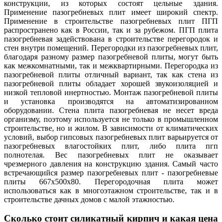
конструкции, из которых состоят цельные здания.
Применение пазогребневых плит имеет широкий спектр.
Применение в строительстве пазогребневых плит ПГП
распространено как в России, так и за рубежом. ПГП плита
пазогребневая задействована в строительстве перегородок и
стен внутри помещений. Перегородки из пазогребневых плит,
благодаря разному размер пазогребневой плиты, могут быть
как межкомнатными, так и межквартирными. Перегородка из
пазогребневой плиты отличный вариант, так как стена из
пазогребневой плиты обладает хорошей звукоизоляцией и
низкой тепловой инертностью. Монтаж пазогребневой плиты
и установка производятся на автоматизированном
оборудовании. Стена плита пазогребневая не несет вреда
организму, поэтому используется не только в промышленном
строительстве, но и жилом. В зависимости от климатических
условий, выбор гипсовых пазогребневых плит варьируется от
пазогребневых влагостойких плит, либо плита пгп
полнотелая. Вес пазогребневых плит не оказывает
чрезмерного давления на конструкцию здания. Самый часто
встречающийся размер пазогребневых плит - пазогребневые
плиты 667х500х80. Перегородочная плита может
использоваться как в многоэтажном строительстве, так и в
строительстве дачных домов с малой этажностью.
Сколько стоит силикатный кирпич и какая цена