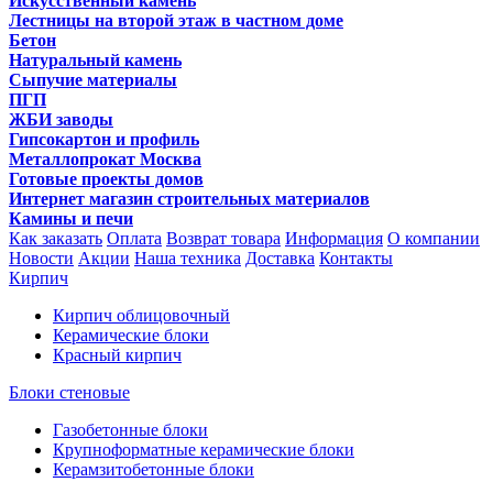
Искусственный камень
Лестницы на второй этаж в частном доме
Бетон
Натуральный камень
Сыпучие материалы
ПГП
ЖБИ заводы
Гипсокартон и профиль
Металлопрокат Москва
Готовые проекты домов
Интернет магазин строительных материалов
Камины и печи
Как заказать
Оплата
Возврат товара
Информация
О компании
Новости
Акции
Наша техника
Доставка
Контакты
Кирпич
Кирпич облицовочный
Керамические блоки
Красный кирпич
Блоки стеновые
Газобетонные блоки
Крупноформатные керамические блоки
Керамзитобетонные блоки