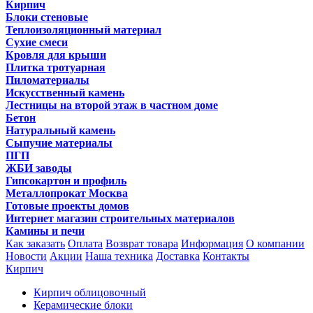
Кирпич
Блоки стеновые
Теплоизоляционный материал
Сухие смеси
Кровля для крыши
Плитка тротуарная
Пиломатериалы
Искусственный камень
Лестницы на второй этаж в частном доме
Бетон
Натуральный камень
Сыпучие материалы
ПГП
ЖБИ заводы
Гипсокартон и профиль
Металлопрокат Москва
Готовые проекты домов
Интернет магазин строительных материалов
Камины и печи
Как заказать
Оплата
Возврат товара
Информация
О компании
Новости
Акции
Наша техника
Доставка
Контакты
Кирпич
Кирпич облицовочный
Керамические блоки