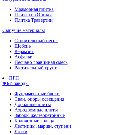
Мраморная плитка
Плитка из Оникса
Плитка Травертин
Сыпучие материалы
Строительный песок
Щебень
Керамзит
Асфальт
Песчано-гравийная смесь
Растительный грунт
ПГП
ЖБИ заводы
Фундаментные блоки
Сваи, опоры освещения
Дорожные плиты
Аэродромные плиты
Заборы железобетонные
Колодезные кольца
Лестницы, марши, ступени
Лотки