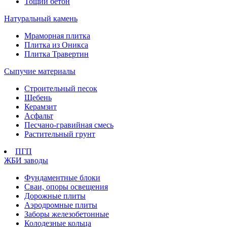
Тощий бетон
Натуральный камень
Мраморная плитка
Плитка из Оникса
Плитка Травертин
Сыпучие материалы
Строительный песок
Щебень
Керамзит
Асфальт
Песчано-гравийная смесь
Растительный грунт
ПГП
ЖБИ заводы
Фундаментные блоки
Сваи, опоры освещения
Дорожные плиты
Аэродромные плиты
Заборы железобетонные
Колодезные кольца