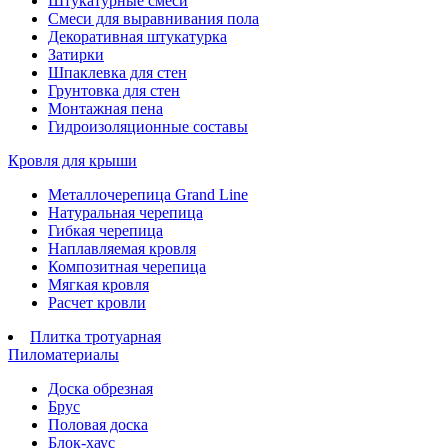
Штукатурные смеси
Смеси для выравнивания пола
Декоративная штукатурка
Затирки
Шпаклевка для стен
Грунтовка для стен
Монтажная пена
Гидроизоляционные составы
Кровля для крыши
Металлочерепица Grand Line
Натуральная черепица
Гибкая черепица
Наплавляемая кровля
Композитная черепица
Мягкая кровля
Расчет кровли
Плитка тротуарная
Пиломатериалы
Доска обрезная
Брус
Половая доска
Блок-хаус