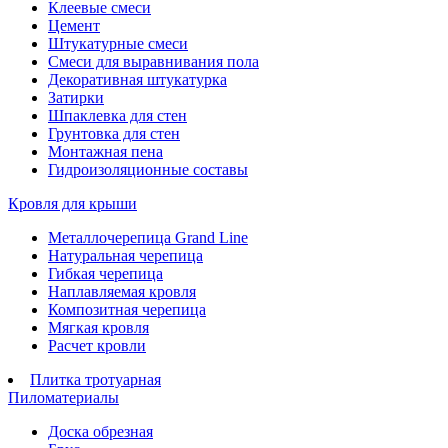
Клеевые смеси
Цемент
Штукатурные смеси
Смеси для выравнивания пола
Декоративная штукатурка
Затирки
Шпаклевка для стен
Грунтовка для стен
Монтажная пена
Гидроизоляционные составы
Кровля для крыши
Металлочерепица Grand Line
Натуральная черепица
Гибкая черепица
Наплавляемая кровля
Композитная черепица
Мягкая кровля
Расчет кровли
Плитка тротуарная
Пиломатериалы
Доска обрезная