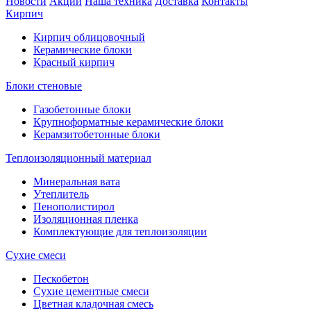
Новости
Акции
Наша техника
Доставка
Контакты
Кирпич
Кирпич облицовочный
Керамические блоки
Красный кирпич
Блоки стеновые
Газобетонные блоки
Крупноформатные керамические блоки
Керамзитобетонные блоки
Теплоизоляционный материал
Минеральная вата
Утеплитель
Пенополистирол
Изоляционная пленка
Комплектующие для теплоизоляции
Сухие смеси
Пескобетон
Сухие цементные смеси
Цветная кладочная смесь