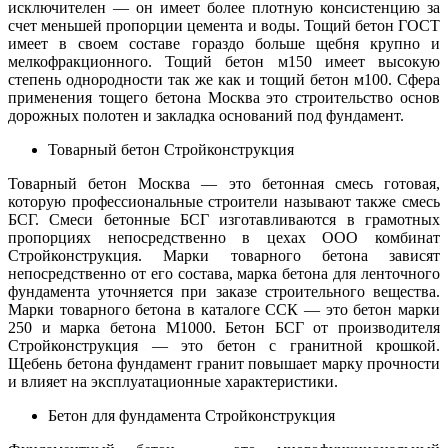
исключителен — он имеет более плотную консистенцию за
счет меньшей пропорции цемента и воды. Тощий бетон ГОСТ
имеет в своем составе гораздо больше щебня крупно и
мелкофракционного. Тощий бетон м150 имеет высокую
степень однородности так же как и тощий бетон м100. Сфера
применения тощего бетона Москва это строительство основ
дорожных полотен и закладка оснований под фундамент.
Товарный бетон Стройконструкция
Товарный бетон Москва — это бетонная смесь готовая,
которую профессиональные строители называют также смесь
БСГ. Смеси бетонные БСГ изготавливаются в грамотных
пропорциях непосредственно в цехах ООО комбинат
Стройконструкция. Марки товарного бетона зависят
непосредственно от его состава, марка бетона для ленточного
фундамента уточняется при заказе строительного вещества.
Марки товарного бетона в каталоге ССК — это бетон марки
250 и марка бетона М1000. Бетон БСГ от производителя
Стройконструкция — это бетон с гранитной крошкой.
Щебень бетона фундамент гранит повышает марку прочности
и влияет на эксплуатационные характеристики.
Бетон для фундамента Стройконструкция