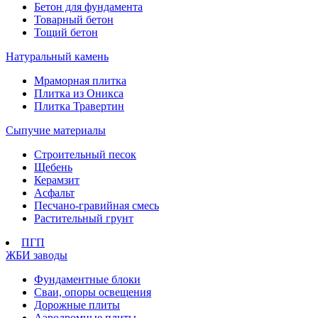
Бетон для фундамента
Товарный бетон
Тощий бетон
Натуральный камень
Мраморная плитка
Плитка из Оникса
Плитка Травертин
Сыпучие материалы
Строительный песок
Щебень
Керамзит
Асфальт
Песчано-гравийная смесь
Растительный грунт
ПГП
ЖБИ заводы
Фундаментные блоки
Сваи, опоры освещения
Дорожные плиты
Аэродромные плиты