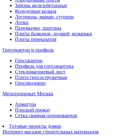
Заборы железобетонные
Колодезные кольца
Лестницы, марши, ступени
Лотки
Перемычки, прогоны
Плиты балконов, лоджий, козырьки
Плиты перекрытия
Гипсокартон и профиль
Гипсокартон
Профиль для гипсокартона
Стекломагниевый лист
Плита гипсостружечная
Гипсоволокно
Металлопрокат Москва
Арматура
Плоский прокат
Сетка сварная оцинкованная
Готовые проекты домов
Интернет магазин строительных материалов