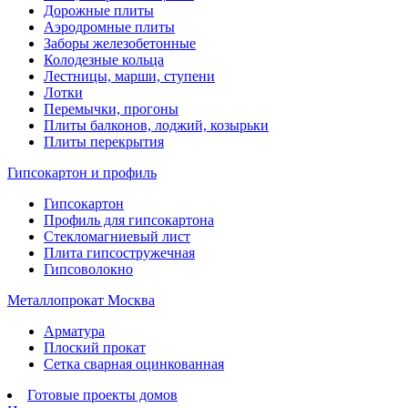
Дорожные плиты
Аэродромные плиты
Заборы железобетонные
Колодезные кольца
Лестницы, марши, ступени
Лотки
Перемычки, прогоны
Плиты балконов, лоджий, козырьки
Плиты перекрытия
Гипсокартон и профиль
Гипсокартон
Профиль для гипсокартона
Стекломагниевый лист
Плита гипсостружечная
Гипсоволокно
Металлопрокат Москва
Арматура
Плоский прокат
Сетка сварная оцинкованная
Готовые проекты домов