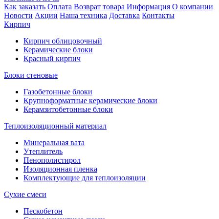
Как заказать
Оплата
Возврат товара
Информация
О компании
Новости
Акции
Наша техника
Доставка
Контакты
Кирпич
Кирпич облицовочный
Керамические блоки
Красный кирпич
Блоки стеновые
Газобетонные блоки
Крупноформатные керамические блоки
Керамзитобетонные блоки
Теплоизоляционный материал
Минеральная вата
Утеплитель
Пенополистирол
Изоляционная пленка
Комплектующие для теплоизоляции
Сухие смеси
Пескобетон