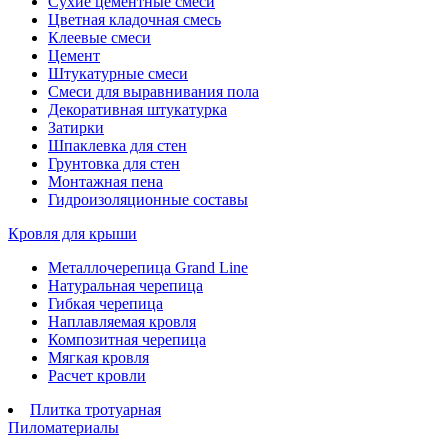
Сухие цементные смеси
Цветная кладочная смесь
Клеевые смеси
Цемент
Штукатурные смеси
Смеси для выравнивания пола
Декоративная штукатурка
Затирки
Шпаклевка для стен
Грунтовка для стен
Монтажная пена
Гидроизоляционные составы
Кровля для крыши
Металлочерепица Grand Line
Натуральная черепица
Гибкая черепица
Наплавляемая кровля
Композитная черепица
Мягкая кровля
Расчет кровли
Плитка тротуарная
Пиломатериалы