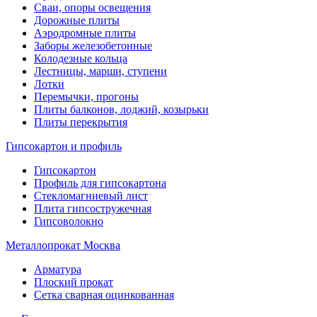
Сваи, опоры освещения
Дорожные плиты
Аэродромные плиты
Заборы железобетонные
Колодезные кольца
Лестницы, марши, ступени
Лотки
Перемычки, прогоны
Плиты балконов, лоджий, козырьки
Плиты перекрытия
Гипсокартон и профиль
Гипсокартон
Профиль для гипсокартона
Стекломагниевый лист
Плита гипсостружечная
Гипсоволокно
Металлопрокат Москва
Арматура
Плоский прокат
Сетка сварная оцинкованная