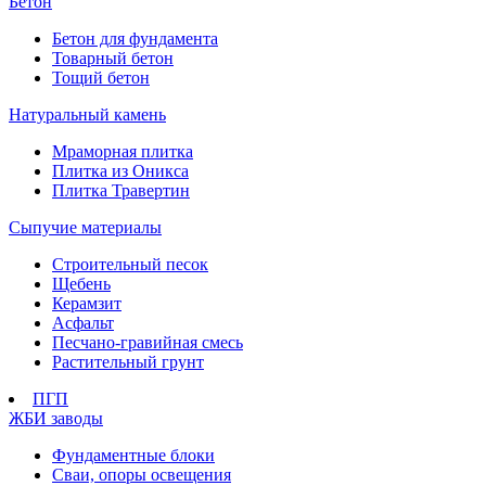
Бетон
Бетон для фундамента
Товарный бетон
Тощий бетон
Натуральный камень
Мраморная плитка
Плитка из Оникса
Плитка Травертин
Сыпучие материалы
Строительный песок
Щебень
Керамзит
Асфальт
Песчано-гравийная смесь
Растительный грунт
ПГП
ЖБИ заводы
Фундаментные блоки
Сваи, опоры освещения