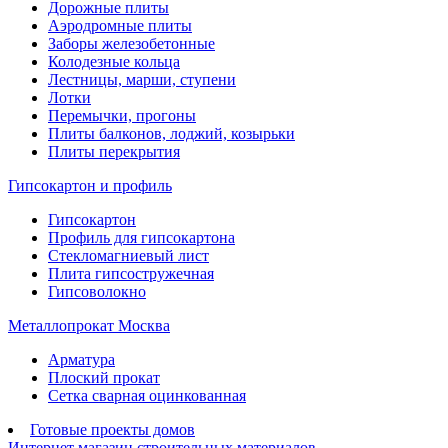
Дорожные плиты
Аэродромные плиты
Заборы железобетонные
Колодезные кольца
Лестницы, марши, ступени
Лотки
Перемычки, прогоны
Плиты балконов, лоджий, козырьки
Плиты перекрытия
Гипсокартон и профиль
Гипсокартон
Профиль для гипсокартона
Стекломагниевый лист
Плита гипсостружечная
Гипсоволокно
Металлопрокат Москва
Арматура
Плоский прокат
Сетка сварная оцинкованная
Готовые проекты домов
Интернет магазин строительных материалов