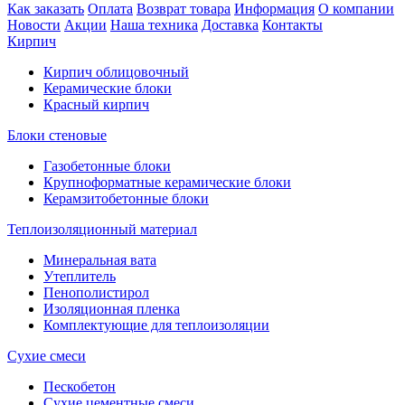
Как заказать
Оплата
Возврат товара
Информация
О компании
Новости
Акции
Наша техника
Доставка
Контакты
Кирпич
Кирпич облицовочный
Керамические блоки
Красный кирпич
Блоки стеновые
Газобетонные блоки
Крупноформатные керамические блоки
Керамзитобетонные блоки
Теплоизоляционный материал
Минеральная вата
Утеплитель
Пенополистирол
Изоляционная пленка
Комплектующие для теплоизоляции
Сухие смеси
Пескобетон
Сухие цементные смеси