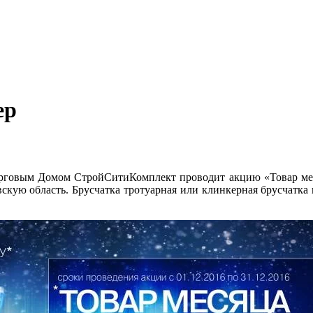
ер
орговым Домом СтройСитиКомплект проводит акцию «Товар меся
овскую область. Брусчатка тротуарная или клинкерная брусчатка