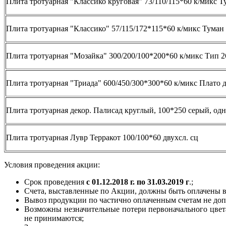
Плита тротуарная "Классико круговая" 73/110/115*60 к/микс Ту
Плита тротуарная "Классико" 57/115/172*115*60 к/микс Туман 
Плита тротуарная "Мозайка" 300/200/100*200*60 к/микс Тип 2
Плита тротуарная "Триада" 600/450/300*300*60 к/микс Плато д
Плита тротуарная декор. Палисад круглый, 100*250 серый, одн
Плита тротуарная Лувр Терракот 100/100*60 двухсл. сц
Условия проведения акции:
Срок проведения
с 01.12.2018 г. по 31.03.2019 г
.;
Счета, выставленные по Акции, должны быть оплачены в 
Вывоз продукции по частично оплаченным счетам не доп
Возможны незначительные потери первоначального цвета
не принимаются;