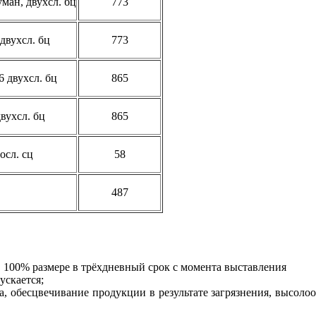
ман, двухсл. бц
773
двухсл. бц
773
6 двухсл. бц
865
вухсл. бц
865
осл. сц
58
487
100% размере в трёхдневный срок с момента выставления
ускается;
, обесцвечивание продукции в результате загрязнения, высоло