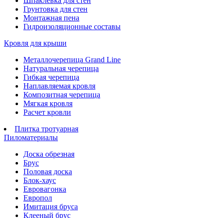
Шпаклевка для стен
Грунтовка для стен
Монтажная пена
Гидроизоляционные составы
Кровля для крыши
Металлочерепица Grand Line
Натуральная черепица
Гибкая черепица
Наплавляемая кровля
Композитная черепица
Мягкая кровля
Расчет кровли
Плитка тротуарная
Пиломатериалы
Доска обрезная
Брус
Половая доска
Блок-хаус
Евровагонка
Европол
Имитация бруса
Клееный брус