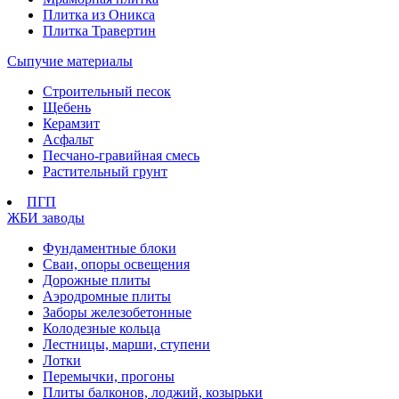
Плитка из Оникса
Плитка Травертин
Сыпучие материалы
Строительный песок
Щебень
Керамзит
Асфальт
Песчано-гравийная смесь
Растительный грунт
ПГП
ЖБИ заводы
Фундаментные блоки
Сваи, опоры освещения
Дорожные плиты
Аэродромные плиты
Заборы железобетонные
Колодезные кольца
Лестницы, марши, ступени
Лотки
Перемычки, прогоны
Плиты балконов, лоджий, козырьки