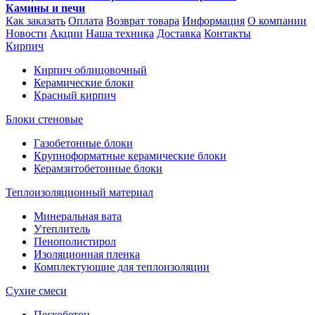
Камины и печи
Как заказать
Оплата
Возврат товара
Информация
О компании
Новости
Акции
Наша техника
Доставка
Контакты
Кирпич
Кирпич облицовочный
Керамические блоки
Красный кирпич
Блоки стеновые
Газобетонные блоки
Крупноформатные керамические блоки
Керамзитобетонные блоки
Теплоизоляционный материал
Минеральная вата
Утеплитель
Пенополистирол
Изоляционная пленка
Комплектующие для теплоизоляции
Сухие смеси
Пескобетон