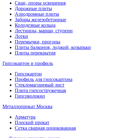
Сваи, опоры освещения
Дорожные плиты
Аэродромные плиты
Заборы железобетонные
Колодезные кольца
Лестницы, марши, ступени
Лотки
Перемычки, прогоны
Плиты балконов, лоджий, козырьки
Плиты перекрытия
Гипсокартон и профиль
Гипсокартон
Профиль для гипсокартона
Стекломагниевый лист
Плита гипсостружечная
Гипсоволокно
Металлопрокат Москва
Арматура
Плоский прокат
Сетка сварная оцинкованная