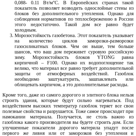
0,088- 0.11 Вт/м°C. В Европейских странах такой
показатель позволяет возводить однослойные стены из
блоков без дополнительного утепления. Однако для
соблюдения нормативов по теплосбережению в России
этого недостаточно. Такой дом все равно будет
холодным.
Морозостойкость газобетона. Этот показатель указывает
на количество циклов заморозки-разморозки
газосиликатных блоков. Чем он выше, тем больше
шансов, что ваш дом переживет суровую российскую
зиму. Морозостойкость блоков YTONG равна
кирпичной – F100. Однако их водопоглощение так
велико, что материал все равно требует дополнительной
защиты от атмосферных воздействий. Газоблок
необходимо заштукатурить, зашпаклевать или
облицевать кирпичом, а это дополнительные расходы.
Кроме того, даже из самого дорогого и элитного блока нельзя
строить здания, которые будут сильно нагреваться. Под
воздействием высоких температур газоблок теряет все свои
полезные свойства и разрушается. Тоже самое происходит при
намокании материала. Получается, не столь важно из
газоблока какого производителя вы будете строить дом. Если
улучшенные показатели дорогого материла упадут после
первого же ливня или от заморозков без утепления и