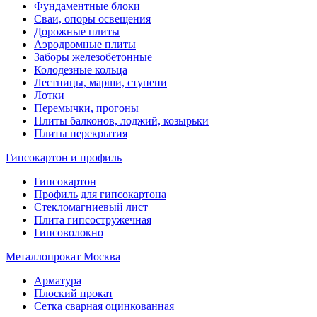
Фундаментные блоки
Сваи, опоры освещения
Дорожные плиты
Аэродромные плиты
Заборы железобетонные
Колодезные кольца
Лестницы, марши, ступени
Лотки
Перемычки, прогоны
Плиты балконов, лоджий, козырьки
Плиты перекрытия
Гипсокартон и профиль
Гипсокартон
Профиль для гипсокартона
Стекломагниевый лист
Плита гипсостружечная
Гипсоволокно
Металлопрокат Москва
Арматура
Плоский прокат
Сетка сварная оцинкованная