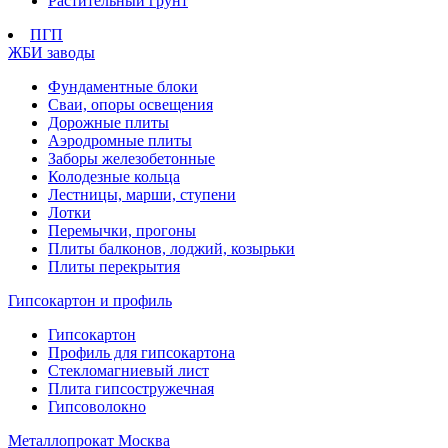
Растительный грунт
ПГП
ЖБИ заводы
Фундаментные блоки
Сваи, опоры освещения
Дорожные плиты
Аэродромные плиты
Заборы железобетонные
Колодезные кольца
Лестницы, марши, ступени
Лотки
Перемычки, прогоны
Плиты балконов, лоджий, козырьки
Плиты перекрытия
Гипсокартон и профиль
Гипсокартон
Профиль для гипсокартона
Стекломагниевый лист
Плита гипсостружечная
Гипсоволокно
Металлопрокат Москва