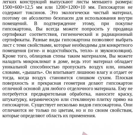
легких конструкций выпускают листы меньшего размера:
1500×600×12,5 мм или 1200×1200×10 мм. Гипсокартон не
содержит токсинов. Это экологически чистый материал,
поэтому он абсолютно безопасен для использования внутри
помещений. В подтверждение этому, при покупке
гипсокартона, Вы всегда можете попросить у продавца
сертификат соответствия, гигиенический и радиационный
сертификаты. Разные виды гипсокартона позволяют выбрать
лист с теми свойствами, которые необходимы для конкретного
помещения (огне- и водостойкость, тепло- и звукоизоляция).
Кроме того, облицевав стены таким материалом, Вы можете
наладить микроклимат в доме, ведь этот материал обладает
уникальной способностью пропускать воздух или, иными
словами, «дышать». Он впитывает лишнюю влагу и отдает ее
тогда, когда воздух становится слишком сухим. Плоская
поверхность и прекрасная геометрия делают гипсокартон
отличной основой для любого отделочного материала. Ему не
потребуется предварительная обработка, наносите краску,
штукатурку, керамическую или стеклянную плитку прямо на
гипсокартон. Существует несколько видов гипсокартона. Они
отличаются не только по цветам, но и по своим свойствам,
которые определяют область их применения.