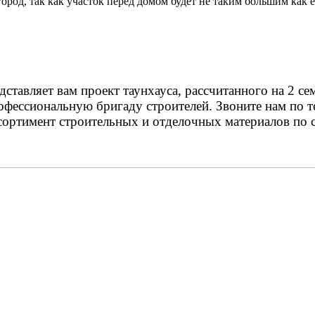
род, так как участок перед домом будет не таким большим как е
тавляет вам проект таунхауса, рассчитанного на 2 се
фессиональную бригаду строителей. Звоните нам по те
ортимент строительных и отделочных материалов по 