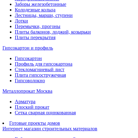
Заборы железобетонные
Колодезные кольца
Лестницы, марши, ступени
Лотки
Перемычки, прогоны
Плиты балконов, лоджий, козырьки
Плиты перекрытия
Гипсокартон и профиль
Гипсокартон
Профиль для гипсокартона
Стекломагниевый лист
Плита гипсостружечная
Гипсоволокно
Металлопрокат Москва
Арматура
Плоский прокат
Сетка сварная оцинкованная
Готовые проекты домов
Интернет магазин строительных материалов