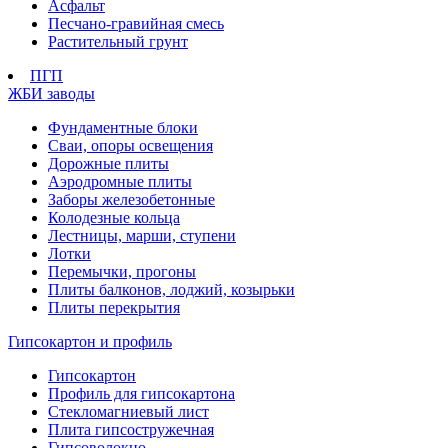
Асфальт
Песчано-гравийная смесь
Растительный грунт
ПГП
ЖБИ заводы
Фундаментные блоки
Сваи, опоры освещения
Дорожные плиты
Аэродромные плиты
Заборы железобетонные
Колодезные кольца
Лестницы, марши, ступени
Лотки
Перемычки, прогоны
Плиты балконов, лоджий, козырьки
Плиты перекрытия
Гипсокартон и профиль
Гипсокартон
Профиль для гипсокартона
Стекломагниевый лист
Плита гипсостружечная
Гипсоволокно