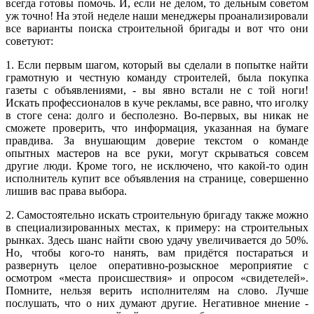
всегда готовы помочь. И, если не делом, то дельным советом
уж точно! На этой неделе наши менеджеры проанализировали
все варианты поиска строительной бригады и вот что они
советуют:
1. Если первым шагом, который вы сделали в попытке найти
грамотную и честную команду строителей, была покупка
газеты с объявлениями, - вы явно встали не с той ноги!
Искать профессионалов в куче рекламы, все равно, что иголку
в стоге сена: долго и бесполезно. Во-первых, вы никак не
сможете проверить, что информация, указанная на бумаге
правдива. За внушающим доверие текстом о команде
опытных мастеров на все руки, могут скрываться совсем
другие люди. Кроме того, не исключено, что какой-то один
исполнитель купит все объявления на странице, совершенно
лишив вас права выбора.
2. Самостоятельно искать строительную бригаду также можно
в специализированных местах, к примеру: на строительных
рынках. Здесь шанс найти свою удачу увеличивается до 50%.
Но, чтобы кого-то нанять, вам придётся постараться и
развернуть целое оперативно-розыскное мероприятие с
осмотром «места происшествия» и опросом «свидетелей».
Помните, нельзя верить исполнителям на слово. Лучше
послушать, что о них думают другие. Негативное мнение -