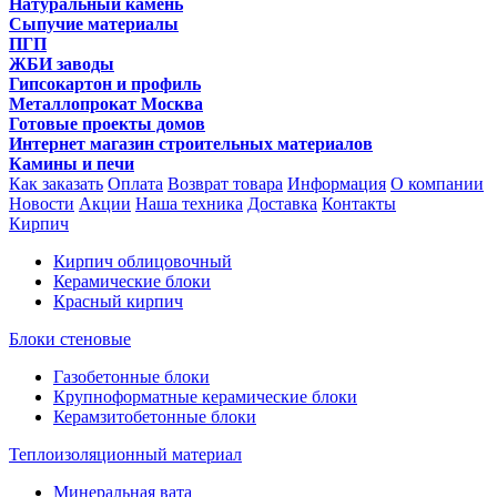
Натуральный камень
Сыпучие материалы
ПГП
ЖБИ заводы
Гипсокартон и профиль
Металлопрокат Москва
Готовые проекты домов
Интернет магазин строительных материалов
Камины и печи
Как заказать
Оплата
Возврат товара
Информация
О компании
Новости
Акции
Наша техника
Доставка
Контакты
Кирпич
Кирпич облицовочный
Керамические блоки
Красный кирпич
Блоки стеновые
Газобетонные блоки
Крупноформатные керамические блоки
Керамзитобетонные блоки
Теплоизоляционный материал
Минеральная вата