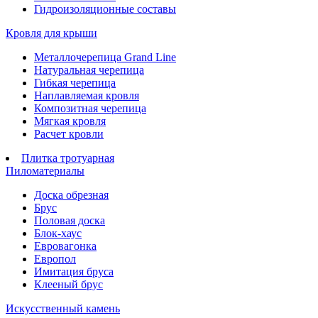
Гидроизоляционные составы
Кровля для крыши
Металлочерепица Grand Line
Натуральная черепица
Гибкая черепица
Наплавляемая кровля
Композитная черепица
Мягкая кровля
Расчет кровли
Плитка тротуарная
Пиломатериалы
Доска обрезная
Брус
Половая доска
Блок-хаус
Евровагонка
Европол
Имитация бруса
Клееный брус
Искусственный камень