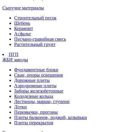
Сыпучие материалы
Строительный песок
Щебень
Керамзит
Асфальт
Песчано-гравийная смесь
Растительный грунт
ПГП
ЖБИ заводы
Фундаментные блоки
Сваи, опоры освещения
Дорожные плиты
Аэродромные плиты
Заборы железобетонные
Колодезные кольца
Лестницы, марши, ступени
Лотки
Перемычки, прогоны
Плиты балконов, лоджий, козырьки
Плиты перекрытия