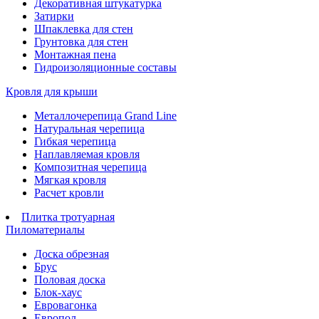
Декоративная штукатурка
Затирки
Шпаклевка для стен
Грунтовка для стен
Монтажная пена
Гидроизоляционные составы
Кровля для крыши
Металлочерепица Grand Line
Натуральная черепица
Гибкая черепица
Наплавляемая кровля
Композитная черепица
Мягкая кровля
Расчет кровли
Плитка тротуарная
Пиломатериалы
Доска обрезная
Брус
Половая доска
Блок-хаус
Евровагонка
Европол