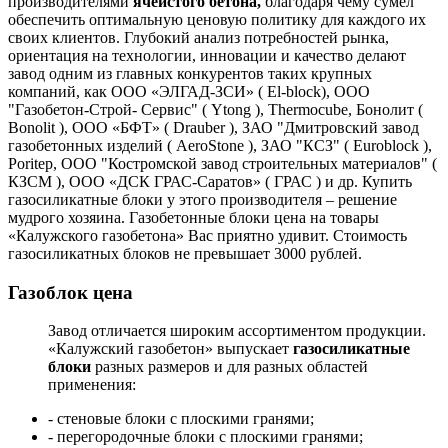
производителями
ячеистого бетона,
благодаря чему сумел
обеспечить оптимальную ценовую политику для каждого их
своих клиентов. Глубокий анализ потребностей рынка,
ориентация на технологии, инновации и качество делают
завод одним из главных конкурентов таких крупных
компаний, как ООО «ЭЛГАД-ЗСИ» ( El-block), ООО
"Газобетон-Строй- Сервис" ( Ytong ), Thermocube, Бонолит (
Bonolit ), ООО «БФТ» ( Drauber ), ЗАО "Дмитровский завод
газобетонных изделий ( AeroStone ), ЗАО "КСЗ" ( Еuroblock ),
Poritep, ООО "Костромской завод строительных материалов" (
КЗСМ ), ООО «ДСК ГРАС-Саратов» ( ГРАС ) и др. Купить
газосиликатные блоки у этого производителя – решение
мудрого хозяина. Газобетонные блоки цена на товары
«Калужского газобетона» Вас приятно удивит. Стоимость
газосиликатных блоков не превышает 3000 рублей.
Газоблок цена
Завод отличается широким ассортиментом продукции.
«Калужский газобетон» выпускает
газосиликатные
блоки
разных размеров и для разных областей
применения:
- стеновые блоки с плоскими гранями;
- перегородочные блоки с плоскими гранями;