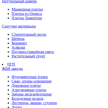
Натуральный камень
Мраморная плитка
Плитка из Оникса
Плитка Травертин
Сыпучие материалы
Строительный песок
Щебень
Керамзит
Асфальт
Песчано-гравийная смесь
Растительный грунт
ПГП
ЖБИ заводы
Фундаментные блоки
Сваи, опоры освещения
Дорожные плиты
Аэродромные плиты
Заборы железобетонные
Колодезные кольца
Лестницы, марши, ступени
Лотки