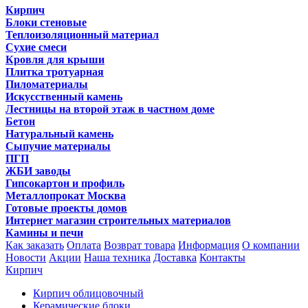
Кирпич
Блоки стеновые
Теплоизоляционный материал
Сухие смеси
Кровля для крыши
Плитка тротуарная
Пиломатериалы
Искусственный камень
Лестницы на второй этаж в частном доме
Бетон
Натуральный камень
Сыпучие материалы
ПГП
ЖБИ заводы
Гипсокартон и профиль
Металлопрокат Москва
Готовые проекты домов
Интернет магазин строительных материалов
Камины и печи
Как заказать
Оплата
Возврат товара
Информация
О компании
Новости
Акции
Наша техника
Доставка
Контакты
Кирпич
Кирпич облицовочный
Керамические блоки