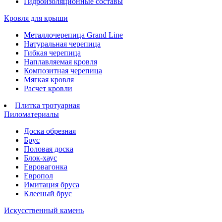
Гидроизоляционные составы
Кровля для крыши
Металлочерепица Grand Line
Натуральная черепица
Гибкая черепица
Наплавляемая кровля
Композитная черепица
Мягкая кровля
Расчет кровли
Плитка тротуарная
Пиломатериалы
Доска обрезная
Брус
Половая доска
Блок-хаус
Евровагонка
Европол
Имитация бруса
Клееный брус
Искусственный камень