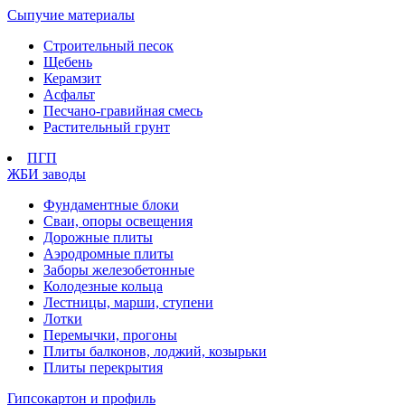
Сыпучие материалы
Строительный песок
Щебень
Керамзит
Асфальт
Песчано-гравийная смесь
Растительный грунт
ПГП
ЖБИ заводы
Фундаментные блоки
Сваи, опоры освещения
Дорожные плиты
Аэродромные плиты
Заборы железобетонные
Колодезные кольца
Лестницы, марши, ступени
Лотки
Перемычки, прогоны
Плиты балконов, лоджий, козырьки
Плиты перекрытия
Гипсокартон и профиль