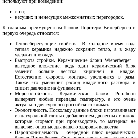
используют при возведении:
стен;
несущих и ненесущих межкомнатных перегородок.
К главным преимуществам блоков Поротерм Винербергер в
первую очередь относятся:
Теплосберегующие свойства. В холодное время года
теплая керамика надежно сохранит тепло, а в жару
удержит прохладу.
Быстрота стройки. Керамические блоки Wienerberger –
выгодное вложение, ведь один керамический блок
заменит больше десятка кирпичей в кладке.
Естественно, скорость монтажа увеличится в разы.
Также это уменьшит расход кладочного раствора и
снизит давление на фундамент.
Морозостойкость. Керамические блоки Porotherm
выдержат любые перепады температур, а это очень
актуально для сурового российского климата.
Экологичность. Поскольку данные блоки изготавливают
из натуральной глины с добавлением древесных опилок,
которые сгорают при производстве, то материал не
выделяет опасные для вашего здоровья вещества.
Паропроницаемость – очередной плюс керамических
блоков Винербергер. Они пропускают пары влаги и не