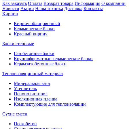
Как заказать
Оплата
Возврат товара
Информация
О компании
Новости
Акции
Наша техника
Доставка
Контакты
Кирпич
Кирпич облицовочный
Керамические блоки
Красный кирпич
Блоки стеновые
Газобетонные блоки
Крупноформатные керамические блоки
Керамзитобетонные блоки
Теплоизоляционный материал
Минеральная вата
Утеплитель
Пенополистирол
Изоляционная пленка
Комплектующие для теплоизоляции
Сухие смеси
Пескобетон
Сухие цементные смеси