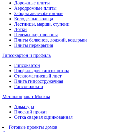
Дорожные плиты
Аэродромные плиты
Заборы железобетонные
Колодезные кольца
Лестницы, марши, ступени
Лотки
Перемычки, прогоны
Плиты балконов, лоджий, козырьки
Плиты перекрытия
Гипсокартон и профиль
Гипсокартон
Профиль для гипсокартона
Стекломагниевый лист
Плита гипсостружечная
Гипсоволокно
Металлопрокат Москва
Арматура
Плоский прокат
Сетка сварная оцинкованная
Готовые проекты домов