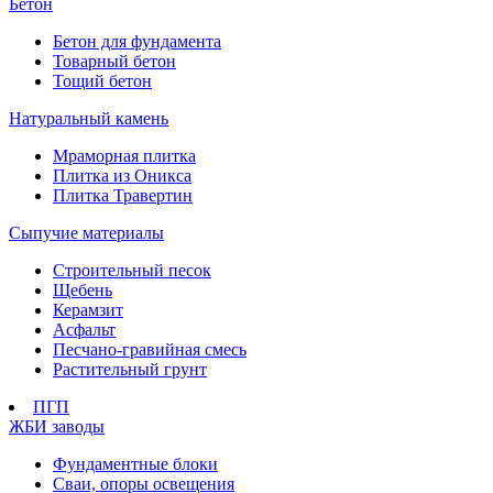
Бетон
Бетон для фундамента
Товарный бетон
Тощий бетон
Натуральный камень
Мраморная плитка
Плитка из Оникса
Плитка Травертин
Сыпучие материалы
Строительный песок
Щебень
Керамзит
Асфальт
Песчано-гравийная смесь
Растительный грунт
ПГП
ЖБИ заводы
Фундаментные блоки
Сваи, опоры освещения