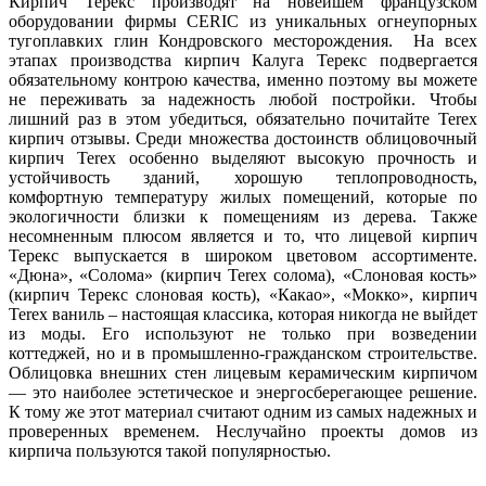
Кирпич Терекс производят на новейшем французском
оборудовании фирмы CERIC из уникальных огнеупорных
тугоплавких глин Кондровского месторождения. На всех
этапах производства кирпич Калуга Терекс подвергается
обязательному контрою качества, именно поэтому вы можете
не переживать за надежность любой постройки. Чтобы
лишний раз в этом убедиться, обязательно почитайте Terex
кирпич отзывы. Среди множества достоинств облицовочный
кирпич Terex особенно выделяют высокую прочность и
устойчивость зданий, хорошую теплопроводность,
комфортную температуру жилых помещений, которые по
экологичности близки к помещениям из дерева. Также
несомненным плюсом является и то, что лицевой кирпич
Терекс выпускается в широком цветовом ассортименте.
«Дюна», «Солома» (кирпич Terex солома), «Слоновая кость»
(кирпич Терекс слоновая кость), «Какао», «Мокко», кирпич
Terex ваниль – настоящая классика, которая никогда не выйдет
из моды. Его используют не только при возведении
коттеджей, но и в промышленно-гражданском строительстве.
Облицовка внешних стен лицевым керамическим кирпичом
— это наиболее эстетическое и энергосберегающее решение.
К тому же этот материал считают одним из самых надежных и
проверенных временем. Неслучайно проекты домов из
кирпича пользуются такой популярностью.