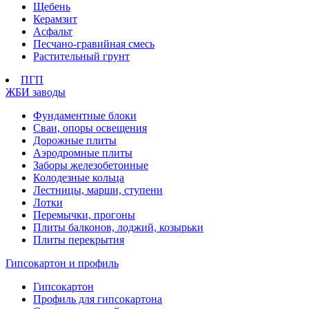
Щебень
Керамзит
Асфальт
Песчано-гравийная смесь
Растительный грунт
ПГП
ЖБИ заводы
Фундаментные блоки
Сваи, опоры освещения
Дорожные плиты
Аэродромные плиты
Заборы железобетонные
Колодезные кольца
Лестницы, марши, ступени
Лотки
Перемычки, прогоны
Плиты балконов, лоджий, козырьки
Плиты перекрытия
Гипсокартон и профиль
Гипсокартон
Профиль для гипсокартона