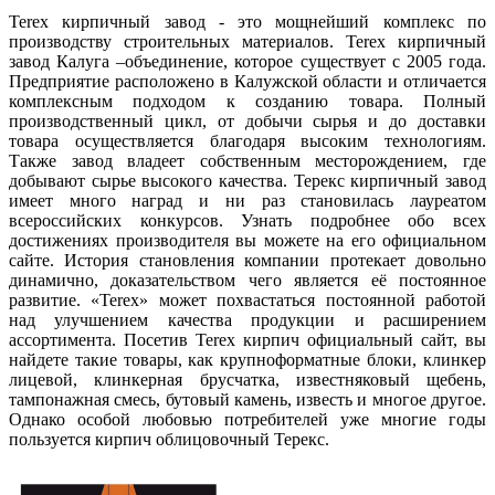
Terex кирпичный завод - это мощнейший комплекс по
производству строительных материалов. Terex кирпичный
завод Калуга –объединение, которое существует с 2005 года.
Предприятие расположено в Калужской области и отличается
комплексным подходом к созданию товара. Полный
производственный цикл, от добычи сырья и до доставки
товара осуществляется благодаря высоким технологиям.
Также завод владеет собственным месторождением, где
добывают сырье высокого качества. Терекс кирпичный завод
имеет много наград и ни раз становилась лауреатом
всероссийских конкурсов. Узнать подробнее обо всех
достижениях производителя вы можете на его официальном
сайте. История становления компании протекает довольно
динамично, доказательством чего является её постоянное
развитие. «Terex» может похвастаться постоянной работой
над улучшением качества продукции и расширением
ассортимента. Посетив Terex кирпич официальный сайт, вы
найдете такие товары, как крупноформатные блоки, клинкер
лицевой, клинкерная брусчатка, известняковый щебень,
тампонажная смесь, бутовый камень, известь и многое другое.
Однако особой любовью потребителей уже многие годы
пользуется кирпич облицовочный Терекс.