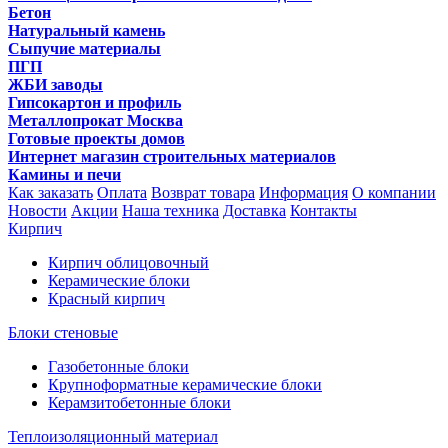
Бетон
Натуральный камень
Сыпучие материалы
ПГП
ЖБИ заводы
Гипсокартон и профиль
Металлопрокат Москва
Готовые проекты домов
Интернет магазин строительных материалов
Камины и печи
Как заказать
Оплата
Возврат товара
Информация
О компании
Новости
Акции
Наша техника
Доставка
Контакты
Кирпич
Кирпич облицовочный
Керамические блоки
Красный кирпич
Блоки стеновые
Газобетонные блоки
Крупноформатные керамические блоки
Керамзитобетонные блоки
Теплоизоляционный материал