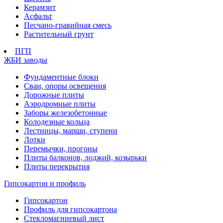
Керамзит
Асфальт
Песчано-гравийная смесь
Растительный грунт
ПГП
ЖБИ заводы
Фундаментные блоки
Сваи, опоры освещения
Дорожные плиты
Аэродромные плиты
Заборы железобетонные
Колодезные кольца
Лестницы, марши, ступени
Лотки
Перемычки, прогоны
Плиты балконов, лоджий, козырьки
Плиты перекрытия
Гипсокартон и профиль
Гипсокартон
Профиль для гипсокартона
Стекломагниевый лист