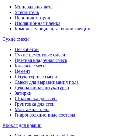
Минеральная вата
Утеплитель
Пенополистирол
Изоляционная пленка
Комплектующие для теплоизоляции
Сухие смеси
Пескобетон
Сухие цементные смеси
Цветная кладочная смесь
Клеевые смеси
Цемент
Штукатурные смеси
Смеси для выравнивания пола
Декоративная штукатурка
Затирки
Шпаклевка для стен
Грунтовка для стен
Монтажная пена
Гидроизоляционные составы
Кровля для крыши
Металлочерепица Grand Line