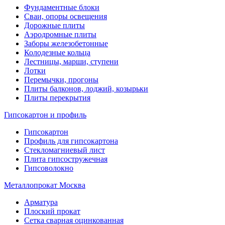
Фундаментные блоки
Сваи, опоры освещения
Дорожные плиты
Аэродромные плиты
Заборы железобетонные
Колодезные кольца
Лестницы, марши, ступени
Лотки
Перемычки, прогоны
Плиты балконов, лоджий, козырьки
Плиты перекрытия
Гипсокартон и профиль
Гипсокартон
Профиль для гипсокартона
Стекломагниевый лист
Плита гипсостружечная
Гипсоволокно
Металлопрокат Москва
Арматура
Плоский прокат
Сетка сварная оцинкованная