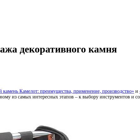
ажа декоративного камня
 камень Камелот: преимущества, применение, производство»
и
ному из самых интересных этапов – к выбору инструментов и с