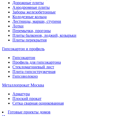
Дорожные плиты
Аэродромные плиты
Заборы железобетонные
Колодезные кольца
Лестницы, марши, ступени
Лотки
Перемычки, прогоны
Плиты балконов, лоджий, козырьки
Плиты перекрытия
Гипсокартон и профиль
Гипсокартон
Профиль для гипсокартона
Стекломагниевый лист
Плита гипсостружечная
Гипсоволокно
Металлопрокат Москва
Арматура
Плоский прокат
Сетка сварная оцинкованная
Готовые проекты домов