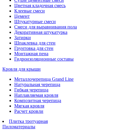
Сухие цементные смеси
Цветная кладочная смесь
Клеевые смеси
Цемент
Штукатурные смеси
Смеси для выравнивания пола
Декоративная штукатурка
Затирки
Шпаклевка для стен
Грунтовка для стен
Монтажная пена
Гидроизоляционные составы
Кровля для крыши
Металлочерепица Grand Line
Натуральная черепица
Гибкая черепица
Наплавляемая кровля
Композитная черепица
Мягкая кровля
Расчет кровли
Плитка тротуарная
Пиломатериалы