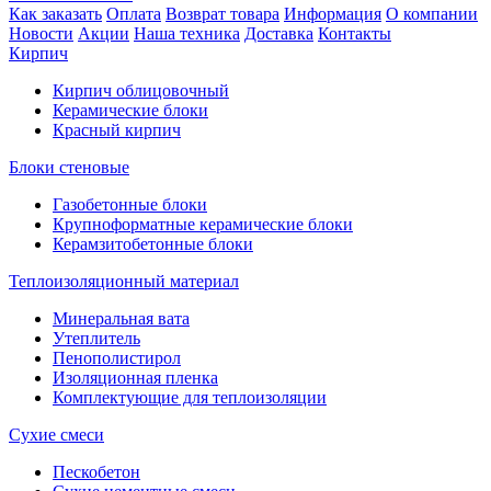
Как заказать
Оплата
Возврат товара
Информация
О компании
Новости
Акции
Наша техника
Доставка
Контакты
Кирпич
Кирпич облицовочный
Керамические блоки
Красный кирпич
Блоки стеновые
Газобетонные блоки
Крупноформатные керамические блоки
Керамзитобетонные блоки
Теплоизоляционный материал
Минеральная вата
Утеплитель
Пенополистирол
Изоляционная пленка
Комплектующие для теплоизоляции
Сухие смеси
Пескобетон