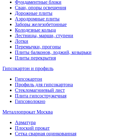
Фундаментные блоки
Сваи, опоры освещения
Дорожные плиты
Аэродромные плиты
Заборы железобетонные
Колодезные кольца
Лестницы, марши, ступени
Лотки
Перемычки, прогоны
Плиты балконов, лоджий, козырьки
Плиты перекрытия
Гипсокартон и профиль
Гипсокартон
Профиль для гипсокартона
Стекломагниевый лист
Плита гипсостружечная
Гипсоволокно
Металлопрокат Москва
Арматура
Плоский прокат
Сетка сварная оцинкованная