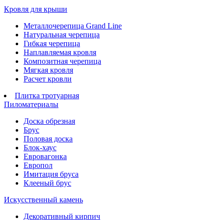
Кровля для крыши
Металлочерепица Grand Line
Натуральная черепица
Гибкая черепица
Наплавляемая кровля
Композитная черепица
Мягкая кровля
Расчет кровли
Плитка тротуарная
Пиломатериалы
Доска обрезная
Брус
Половая доска
Блок-хаус
Евровагонка
Европол
Имитация бруса
Клееный брус
Искусственный камень
Декоративный кирпич