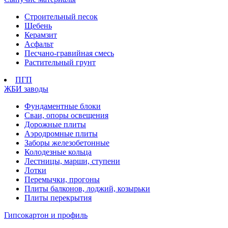
Строительный песок
Щебень
Керамзит
Асфальт
Песчано-гравийная смесь
Растительный грунт
ПГП
ЖБИ заводы
Фундаментные блоки
Сваи, опоры освещения
Дорожные плиты
Аэродромные плиты
Заборы железобетонные
Колодезные кольца
Лестницы, марши, ступени
Лотки
Перемычки, прогоны
Плиты балконов, лоджий, козырьки
Плиты перекрытия
Гипсокартон и профиль