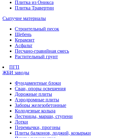
Плитка из Оникса
Плитка Травертин
Сыпучие материалы
Строительный песок
Щебень
Керамзит
Асфальт
Песчано-гравийная смесь
Растительный грунт
ПГП
ЖБИ заводы
Фундаментные блоки
Сваи, опоры освещения
Дорожные плиты
Аэродромные плиты
Заборы железобетонные
Колодезные кольца
Лестницы, марши, ступени
Лотки
Перемычки, прогоны
Плиты балконов, лоджий, козырьки