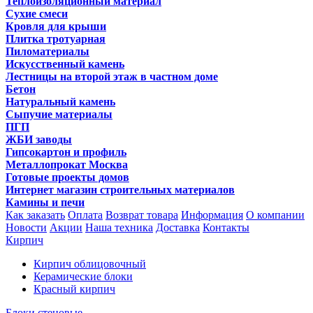
Теплоизоляционный материал
Сухие смеси
Кровля для крыши
Плитка тротуарная
Пиломатериалы
Искусственный камень
Лестницы на второй этаж в частном доме
Бетон
Натуральный камень
Сыпучие материалы
ПГП
ЖБИ заводы
Гипсокартон и профиль
Металлопрокат Москва
Готовые проекты домов
Интернет магазин строительных материалов
Камины и печи
Как заказать
Оплата
Возврат товара
Информация
О компании
Новости
Акции
Наша техника
Доставка
Контакты
Кирпич
Кирпич облицовочный
Керамические блоки
Красный кирпич
Блоки стеновые