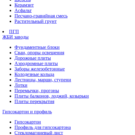
Керамзит
Асфальт
Песчано-гравийная смесь
Растительный грунт
ПГП
ЖБИ заводы
Фундаментные блоки
Сваи, опоры освещения
Дорожные плиты
Аэродромные плиты
Заборы железобетонные
Колодезные кольца
Лестницы, марши, ступени
Лотки
Перемычки, прогоны
Плиты балконов, лоджий, козырьки
Плиты перекрытия
Гипсокартон и профиль
Гипсокартон
Профиль для гипсокартона
Стекломагниевый лист