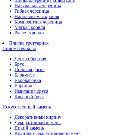
Металлочерепица Grand Line
Натуральная черепица
Гибкая черепица
Наплавляемая кровля
Композитная черепица
Мягкая кровля
Расчет кровли
Плитка тротуарная
Пиломатериалы
Доска обрезная
Брус
Половая доска
Блок-хаус
Евровагонка
Европол
Имитация бруса
Клееный брус
Искусственный камень
Декоративный кирпич
Декоративный камень
Дикий камень
Крупный декоративный камень