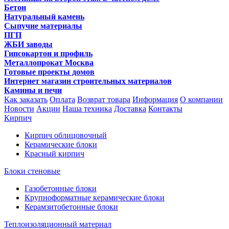
Бетон
Натуральный камень
Сыпучие материалы
ПГП
ЖБИ заводы
Гипсокартон и профиль
Металлопрокат Москва
Готовые проекты домов
Интернет магазин строительных материалов
Камины и печи
Как заказать
Оплата
Возврат товара
Информация
О компании
Новости
Акции
Наша техника
Доставка
Контакты
Кирпич
Кирпич облицовочный
Керамические блоки
Красный кирпич
Блоки стеновые
Газобетонные блоки
Крупноформатные керамические блоки
Керамзитобетонные блоки
Теплоизоляционный материал