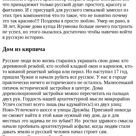
что принадлежит только русской душе: простоту, красоту и
фантазию. И с присущей для русского смекалкой замесил из
этих трех компонентов что-то такое, что не понятно почему
это так красиво!!! Поздеева я просто люблю. Умер он рано, в
38 лет. Кроме дома купца Игумнова больше ничего построить
не успел, но этого оказалось достаточно чтобы навечно войти
в русскую историю.
Дом из кирпича
Русские люди всю жизнь старались украшать свои дома: кто
деревянной резьбой, кто особой кладкой окон и карнизов, кто-
то кованой решеткой забора или перил. Но наступил 17 год,
пришли Чужие и начали рубить все русское. У нас в городе
практически ничего исторического не осталось. Малюсенький
пятачок исторической застройки в центре. Дома
дореволюционной застройки можно пересчитать на пальцах
двух рук. Гордость нашей архитектурной мысли микрорайон
Углич состоит всего лишь (вы вдумайтесь!) из двух улиц:
Ново-Угличского шоссе и улицы Дружбы. Приезжий никогда
не сможет найти в этой каше нужный ему дом, да и для
местных это задачка не по зубам!! Но ростки здравого смысла
начали пробивать архитектурный асфальт, когда людям стали
давать землю и русский человек начал строит сам.