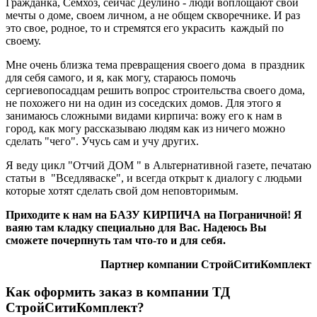
Гражданка, Семхоз, сейчас Деулино - люди воплощают свои
мечты о доме, своем личном, а не общем скворечнике. И раз
это свое, родное, то и стремятся его украсить каждый по
своему.
Мне очень близка тема превращения своего дома в праздник
для себя самого, и я, как могу, стараюсь помочь
сергиевопосадцам решить вопрос строительства своего дома,
не похожего ни на один из соседских домов. Для этого я
занимаюсь сложными видами кирпича: вожу его к нам в
город, как могу рассказываю людям как из ничего можно
сделать "чего". Учусь сам и учу других.
Я веду цикл "Отчий ДОМ " в Альтернативной газете, печатаю
статьи в "Вседляваске", и всегда открыт к диалогу с людьми
которые хотят сделать свой дом неповторимым.
Приходите к нам на БАЗУ КИРПИЧА на Пограничной! Я
ваяю там кладку специально для Вас. Надеюсь Вы
сможете почерпнуть там что-то и для себя.
Партнер компании СтройСитиКомплект
Как оформить заказ в компании ТД
СтройСитиКомплект?