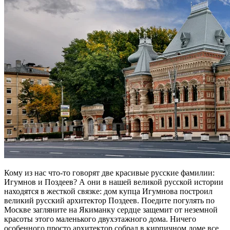
Кому из нас что-то говорят две красивые русские фамилии:
Игумнов и Поздеев? А они в нашей великой русской истории
находятся в жесткой связке: дом купца Игумнова построил
великий русский архитектор Поздеев. Поедите погулять по
Москве загляните на Якиманку сердце защемит от неземной
красоты этого маленького двухэтажного дома. Ничего
особенного просто архитектор собрал в кирпичном доме все