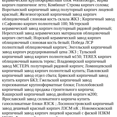
керамический крупноформатный блок Wienerberger; Керма
кирпич пшеничное лето; Комбинат Строма кирпич солома;
Воротынский кирпичный завод полуторный кирпич лицевой
красный; Железногорский кирпичный завод кирпич
облицовочный слоновая кость склала ЖКЗ ; Кирпичный завод
г.Сафоново кирпич полнотелый 100; Мстерский
керамический завод кирпич полуторный рядовой рифленый;
Нерехтский завод керамических материалов облицовочный
кирпич светлый; Норский керамический завод кирпич
облицовочный слоновая кость белый; Победа ЛСР
полнотелый облицовочный кирпич; Энгельский кирпичный
завод кирпич редуцированный цена ЭКЗ ; Тульский
кирпичный завод кирпич полнотелый м150; TEREX кирпич
облицовочный ваниль терекс; Владимирский кирпичный
завод МСТЕРА полуторный рядовой кирпич; Ломинцевский
кирпичный завод кирпич полнотелый купить; Павловский
кирпичный завод отдел сбыта; Брянский кирпичный завод
купить кирпич БКЗ; Гжельский кирпичный завод
поризованные крупноформатные блоки; Гололобовский
кирпичный завод продажа строительного кирпича;
Каширский кирпичный завод двойной кирпич м200;
Ярославский завод силикатного кирпича купить
газосиликатные блоки ЯЗСК ; Лосиноостровский кирпичный
завод дешевый красный кирпич ЛЗСМ иК ; Новомосковский
кирпичный завод кирпич лицевой красный с фаской НЗКМ