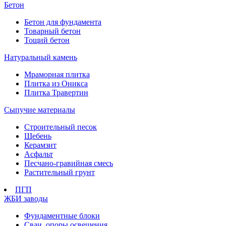
Бетон
Бетон для фундамента
Товарный бетон
Тощий бетон
Натуральный камень
Мраморная плитка
Плитка из Оникса
Плитка Травертин
Сыпучие материалы
Строительный песок
Щебень
Керамзит
Асфальт
Песчано-гравийная смесь
Растительный грунт
ПГП
ЖБИ заводы
Фундаментные блоки
Сваи, опоры освещения