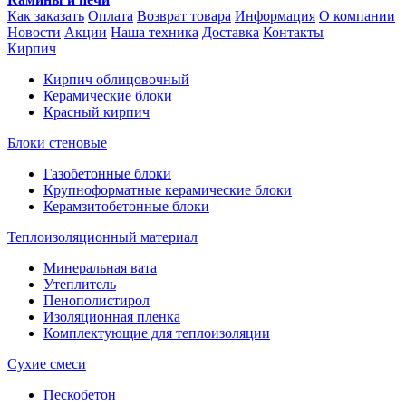
Как заказать
Оплата
Возврат товара
Информация
О компании
Новости
Акции
Наша техника
Доставка
Контакты
Кирпич
Кирпич облицовочный
Керамические блоки
Красный кирпич
Блоки стеновые
Газобетонные блоки
Крупноформатные керамические блоки
Керамзитобетонные блоки
Теплоизоляционный материал
Минеральная вата
Утеплитель
Пенополистирол
Изоляционная пленка
Комплектующие для теплоизоляции
Сухие смеси
Пескобетон