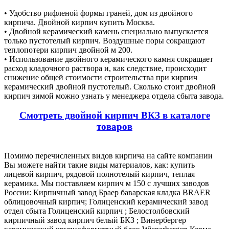
• Удобство рифленой формы граней, дом из двойного
кирпича. Двойной кирпич купить Москва.
• Двойной керамический камень специально выпускается
только пустотелый кирпич. Воздушные поры сокращают
теплопотери кирпич двойной м 200.
• Использование двойного керамического камня сокращает
расход кладочного раствора и, как следствие, происходит
снижение общей стоимости строительства при кирпич
керамический двойной пустотелый. Сколько стоит двойной
кирпич зимой можно узнать у менеджера отдела сбыта завода.
Смотреть двойной кирпич ВКЗ в каталоге
товаров
Помимо перечисленных видов кирпича на сайте компании
Вы можете найти такие виды материалов, как: купить
лицевой кирпич, рядовой полнотелый кирпич, теплая
керамика. Мы поставляем кирпич м 150 с лучших заводов
России: Кирпичный завод Браер баварская кладка BRAER
облицовочный кирпич; Голиценский керамический завод
отдел сбыта Голиценский кирпич ; Белостолбовский
кирпичный завод кирпич белый БКЗ ; Винербергер