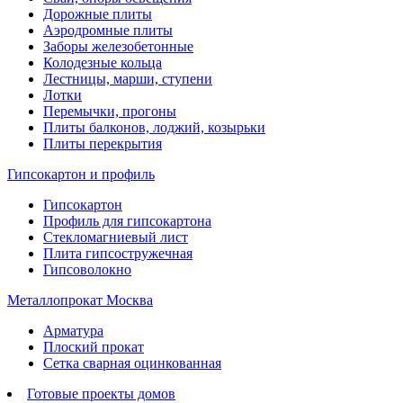
Дорожные плиты
Аэродромные плиты
Заборы железобетонные
Колодезные кольца
Лестницы, марши, ступени
Лотки
Перемычки, прогоны
Плиты балконов, лоджий, козырьки
Плиты перекрытия
Гипсокартон и профиль
Гипсокартон
Профиль для гипсокартона
Стекломагниевый лист
Плита гипсостружечная
Гипсоволокно
Металлопрокат Москва
Арматура
Плоский прокат
Сетка сварная оцинкованная
Готовые проекты домов