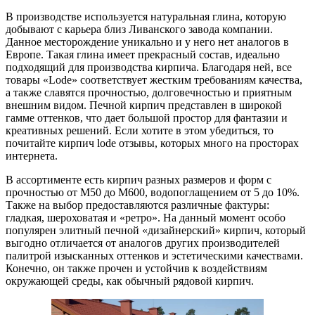
В производстве используется натуральная глина, которую
добывают с карьера близ Ливанского завода компании.
Данное месторождение уникально и у него нет аналогов в
Европе. Такая глина имеет прекрасный состав, идеально
подходящий для производства кирпича. Благодаря ней, все
товары «Lode» соответствует жестким требованиям качества,
а также славятся прочностью, долговечностью и приятным
внешним видом. Печной кирпич представлен в широкой
гамме оттенков, что дает большой простор для фантазии и
креативных решений. Если хотите в этом убедиться, то
почитайте кирпич lode отзывы, которых много на просторах
интернета.
В ассортименте есть кирпич разных размеров и форм с
прочностью от М50 до М600, водопоглащением от 5 до 10%.
Также на выбор предоставляются различные фактуры:
гладкая, шероховатая и «ретро». На данный момент особо
популярен элитный печной «дизайнерский» кирпич, который
выгодно отличается от аналогов других производителей
палитрой изысканных оттенков и эстетическими качествами.
Конечно, он также прочен и устойчив к воздействиям
окружающей среды, как обычный рядовой кирпич.