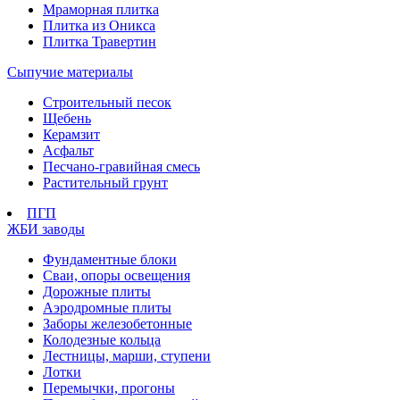
Мраморная плитка
Плитка из Оникса
Плитка Травертин
Сыпучие материалы
Строительный песок
Щебень
Керамзит
Асфальт
Песчано-гравийная смесь
Растительный грунт
ПГП
ЖБИ заводы
Фундаментные блоки
Сваи, опоры освещения
Дорожные плиты
Аэродромные плиты
Заборы железобетонные
Колодезные кольца
Лестницы, марши, ступени
Лотки
Перемычки, прогоны