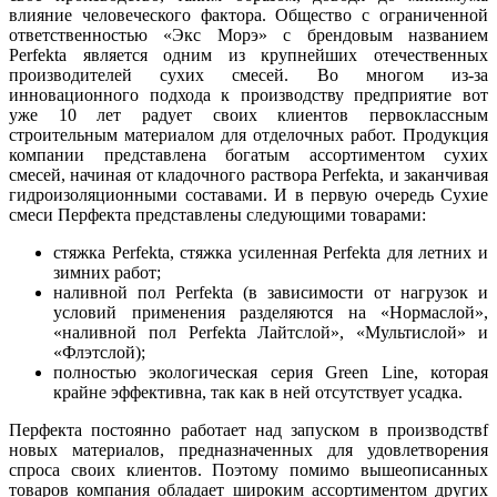
влияние человеческого фактора. Общество с ограниченной
ответственностью «Экс Морэ» с брендовым названием
Perfekta является одним из крупнейших отечественных
производителей сухих смесей. Во многом из-за
инновационного подхода к производству предприятие вот
уже 10 лет радует своих клиентов первоклассным
строительным материалом для отделочных работ. Продукция
компании представлена богатым ассортиментом сухих
смесей, начиная от кладочного раствора Perfekta, и заканчивая
гидроизоляционными составами. И в первую очередь Сухие
смеси Перфекта представлены следующими товарами:
стяжка Perfekta, стяжка усиленная Perfekta для летних и
зимних работ;
наливной пол Perfekta (в зависимости от нагрузок и
условий применения разделяются на «Нормаслой»,
«наливной пол Perfekta Лайтслой», «Мультислой» и
«Флэтслой);
полностью экологическая серия Green Line, которая
крайне эффективна, так как в ней отсутствует усадка.
Перфекта постоянно работает над запуском в производствf
новых материалов, предназначенных для удовлетворения
спроса своих клиентов. Поэтому помимо вышеописанных
товаров компания обладает широким ассортиментом других