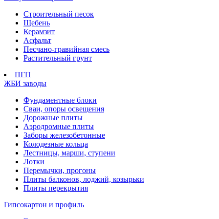
Строительный песок
Щебень
Керамзит
Асфальт
Песчано-гравийная смесь
Растительный грунт
ПГП
ЖБИ заводы
Фундаментные блоки
Сваи, опоры освещения
Дорожные плиты
Аэродромные плиты
Заборы железобетонные
Колодезные кольца
Лестницы, марши, ступени
Лотки
Перемычки, прогоны
Плиты балконов, лоджий, козырьки
Плиты перекрытия
Гипсокартон и профиль