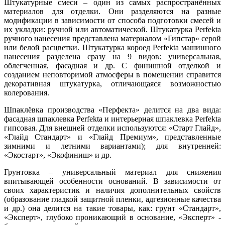
Штукатурные смеси – один из самых распространённых
материалов для отделки. Они разделяются на разные
модификации в зависимости от способа подготовки смесей и
их укладки: ручной или автоматической. Штукатурка Perfekta
ручного нанесения представлена материалом «Гипстар» серой
или белой расцветки. Штукатурка короед Perfekta машинного
нанесения разделена сразу на 9 видов: универсальная,
облегченная, фасадная и др. С финишной отделкой и
созданием неповторимой атмосферы в помещении справится
декоративная штукатурка, отличающаяся возможностью
колерования.
Шпаклёвка производства «Перфекта» делится на два вида:
фасадная шпаклевка Perfekta и интерьерная шпаклевка Perfekta
гипсовая. Для внешней отделки используются: «Старт Глайд»,
«Глайд Стандарт» и «Глайд Премиум», представленные
зимними и летними вариантами); для внутренней:
«Экостарт», «Экофиниш» и др.
Грунтовка – универсальный материал для снижения
впитывающей особенности оснований. В зависимости от
своих характеристик и наличия дополнительных свойств
(образование гладкой защитной пленки, адгезионные качества
и др.) она делится на такие товары, как: грунт «Стандарт»,
«Эксперт», глубоко проникающий в основание, «Эксперт» -