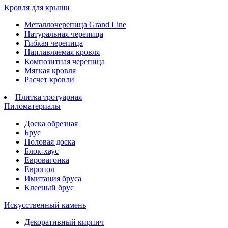
Кровля для крыши
Металлочерепица Grand Line
Натуральная черепица
Гибкая черепица
Наплавляемая кровля
Композитная черепица
Мягкая кровля
Расчет кровли
Плитка тротуарная
Пиломатериалы
Доска обрезная
Брус
Половая доска
Блок-хаус
Евровагонка
Европол
Имитация бруса
Клееный брус
Искусственный камень
Декоративный кирпич