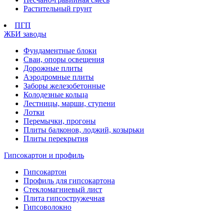
Растительный грунт
ПГП
ЖБИ заводы
Фундаментные блоки
Сваи, опоры освещения
Дорожные плиты
Аэродромные плиты
Заборы железобетонные
Колодезные кольца
Лестницы, марши, ступени
Лотки
Перемычки, прогоны
Плиты балконов, лоджий, козырьки
Плиты перекрытия
Гипсокартон и профиль
Гипсокартон
Профиль для гипсокартона
Стекломагниевый лист
Плита гипсостружечная
Гипсоволокно