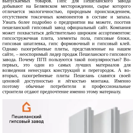
выпускаемых товаров. Гипс для Пешеланского завода
добывают на Беляевском месторождении, сырье которого
отличается экологичностью, природным происхождением,
отсутствием токсичных компонентов в составе и запаха.
Узнать более подробно о предприятии вы можете, посетив
пешеланский гипсовый завод официальный сайт. Компания
может похвастаться действительно широким ассортиментом:
гипсостружечная плита, элементы пола, гипсовые блоки,
гипсовая шпатлевка, гипс формовочный и гипсовый клей.
Однако пазогребневые плиты, представленные на нашем
сайте, – неоспоримый лидер продаж Пешеланского гипсового
завода. Почему ПГП пользуются такой популярностью? Во-
первых, это один из самых лучших материалов для
возведения ненесущих конструкций и перегородок. А во-
вторых, пазогребневые плиты Пешелань славятся своей
ценовой доступностью и лёгкостью монтажа. Именно
поэтому обычные потребители и профессиональные
строители отдают предпочтение именно этому материалу.