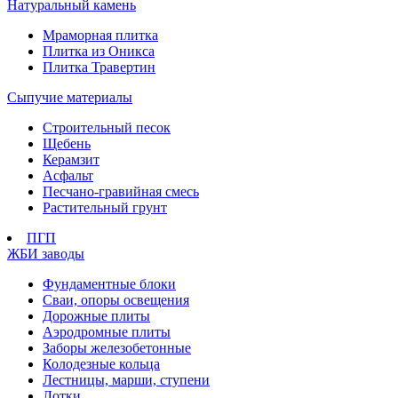
Натуральный камень
Мраморная плитка
Плитка из Оникса
Плитка Травертин
Сыпучие материалы
Строительный песок
Щебень
Керамзит
Асфальт
Песчано-гравийная смесь
Растительный грунт
ПГП
ЖБИ заводы
Фундаментные блоки
Сваи, опоры освещения
Дорожные плиты
Аэродромные плиты
Заборы железобетонные
Колодезные кольца
Лестницы, марши, ступени
Лотки