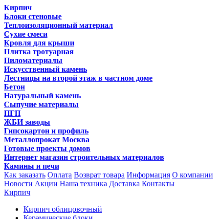
Кирпич
Блоки стеновые
Теплоизоляционный материал
Сухие смеси
Кровля для крыши
Плитка тротуарная
Пиломатериалы
Искусственный камень
Лестницы на второй этаж в частном доме
Бетон
Натуральный камень
Сыпучие материалы
ПГП
ЖБИ заводы
Гипсокартон и профиль
Металлопрокат Москва
Готовые проекты домов
Интернет магазин строительных материалов
Камины и печи
Как заказать
Оплата
Возврат товара
Информация
О компании
Новости
Акции
Наша техника
Доставка
Контакты
Кирпич
Кирпич облицовочный
Керамические блоки