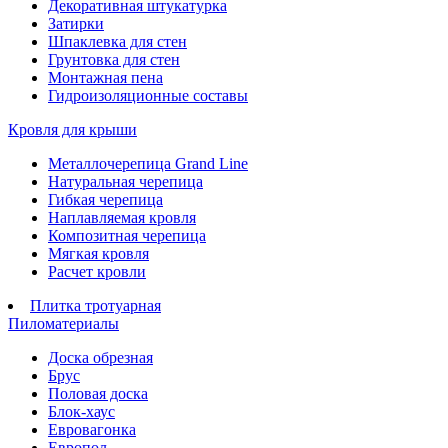
Декоративная штукатурка
Затирки
Шпаклевка для стен
Грунтовка для стен
Монтажная пена
Гидроизоляционные составы
Кровля для крыши
Металлочерепица Grand Line
Натуральная черепица
Гибкая черепица
Наплавляемая кровля
Композитная черепица
Мягкая кровля
Расчет кровли
Плитка тротуарная
Пиломатериалы
Доска обрезная
Брус
Половая доска
Блок-хаус
Евровагонка
Европол