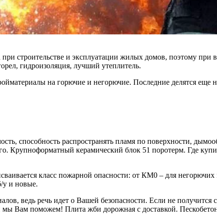
при строительстве и эксплуатации жилых домов, поэтому при выб
горел, гидроизоляция, лучший утеплитель.
ройматериалы на горючие и негорючие. Последние делятся еще на
ость, способность распространять пламя по поверхности, дымоо
ого. Крупноформатный керамический блок 51 поротерм. Где куп
рисваивается класс пожарной опасности: от КМ0 – для негорючи
/у и новые.
алов, ведь речь идет о Вашей безопасности. Если не получится
 и мы Вам поможем! Плита жби дорожная с доставкой. Пескобетон