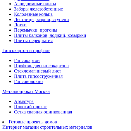
Аэродромные плиты
Заборы железобетонные
Колодезные кольца
Лестницы, марши, ступени
Лотки
Перемычки, прогоны
Плиты балконов, лоджий, козырьки
Плиты перекрытия
Гипсокартон и профиль
Гипсокартон
Профиль для гипсокартона
Стекломагниевый лист
Плита гипсостружечная
Гипсоволокно
Металлопрокат Москва
Арматура
Плоский прокат
Сетка сварная оцинкованная
Готовые проекты домов
Интернет магазин строительных материалов