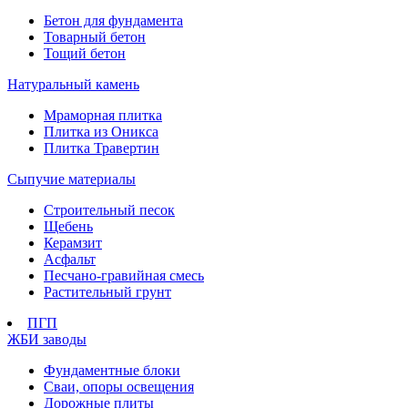
Бетон для фундамента
Товарный бетон
Тощий бетон
Натуральный камень
Мраморная плитка
Плитка из Оникса
Плитка Травертин
Сыпучие материалы
Строительный песок
Щебень
Керамзит
Асфальт
Песчано-гравийная смесь
Растительный грунт
ПГП
ЖБИ заводы
Фундаментные блоки
Сваи, опоры освещения
Дорожные плиты