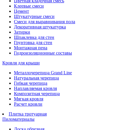
Цветная кладочная смесь
Клеевые смеси
Цемент
Штукатурные смеси
Смеси для выравнивания пола
Декоративная штукатурка
Затирки
Шпаклевка для стен
Грунтовка для стен
Монтажная пена
Гидроизоляционные составы
Кровля для крыши
Металлочерепица Grand Line
Натуральная черепица
Гибкая черепица
Наплавляемая кровля
Композитная черепица
Мягкая кровля
Расчет кровли
Плитка тротуарная
Пиломатериалы
Доска обрезная