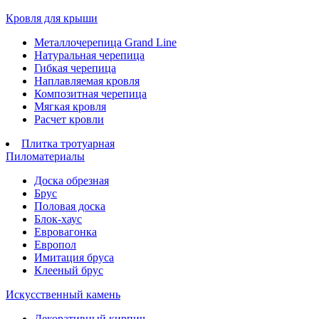
Кровля для крыши
Металлочерепица Grand Line
Натуральная черепица
Гибкая черепица
Наплавляемая кровля
Композитная черепица
Мягкая кровля
Расчет кровли
Плитка тротуарная
Пиломатериалы
Доска обрезная
Брус
Половая доска
Блок-хаус
Евровагонка
Европол
Имитация бруса
Клееный брус
Искусственный камень
Декоративный кирпич