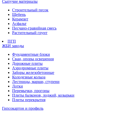
Сыпучие материалы
Строительный песок
Щебень
Керамзит
Асфальт
Песчано-гравийная смесь
Растительный грунт
ПГП
ЖБИ заводы
Фундаментные блоки
Сваи, опоры освещения
Дорожные плиты
Аэродромные плиты
Заборы железобетонные
Колодезные кольца
Лестницы, марши, ступени
Лотки
Перемычки, прогоны
Плиты балконов, лоджий, козырьки
Плиты перекрытия
Гипсокартон и профиль