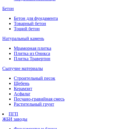
Бетон
Бетон для фундамента
Товарный бетон
Тощий бетон
Натуральный камень
Мраморная плитка
Плитка из Оникса
Плитка Травертин
Сыпучие материалы
Строительный песок
Щебень
Керамзит
Асфальт
Песчано-гравийная смесь
Растительный грунт
ПГП
ЖБИ заводы
Фундаментные блоки