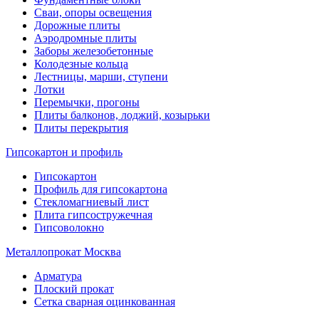
Сваи, опоры освещения
Дорожные плиты
Аэродромные плиты
Заборы железобетонные
Колодезные кольца
Лестницы, марши, ступени
Лотки
Перемычки, прогоны
Плиты балконов, лоджий, козырьки
Плиты перекрытия
Гипсокартон и профиль
Гипсокартон
Профиль для гипсокартона
Стекломагниевый лист
Плита гипсостружечная
Гипсоволокно
Металлопрокат Москва
Арматура
Плоский прокат
Сетка сварная оцинкованная